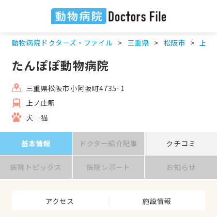
動物病院ドクターズ・ファイル
三重県
松阪市
上ノ
たんぽぽ動物病院
三重県松阪市小阿坂町4735-1
上ノ庄駅
犬
猫
基本情報
ドクター紹介記事
クチコミ
医院トピックス
医院レポート
お知らせ
アクセス
施設情報