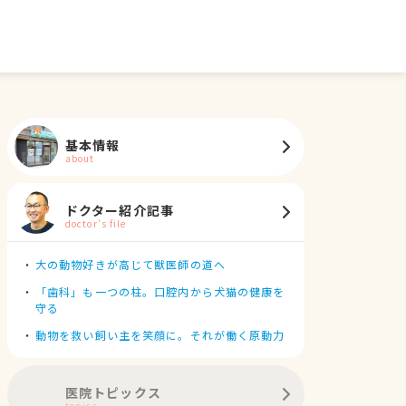
基本情報
about
ドクター紹介記事
doctor's file
大の動物好きが高じて獣医師の道へ
「歯科」も一つの柱。口腔内から犬猫の健康を
守る
動物を救い飼い主を笑顔に。それが働く原動力
医院トピックス
topics