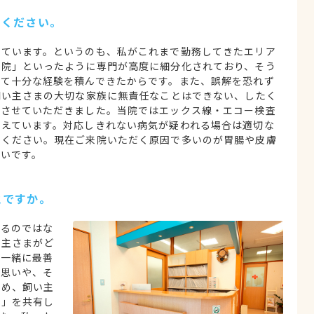
てください。
しています。というのも、私がこれまで勤務してきたエリア
病院」といったように専門が高度に細分化されており、そう
して十分な経験を積んできたからです。また、誤解を恐れず
飼い主さまの大切な家族に無責任なことはできない、したく
とさせていただきました。当院ではエックス線・エコー検査
整えています。対応しきれない病気が疑われる場合は適切な
心ください。現在ご来院いただく原因で多いのが胃腸や皮膚
いです。
とですか。
するのではな
い主さまがど
、一緒に最善
の思いや、そ
ため、飼い主
活」を共有し