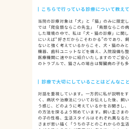
こちらで行っている診療について教え
当院の診療対象は「犬」と「猫」のみに限定
では「爬虫類ならこの先生」「鳥類ならこの
した環境の中で、私は「犬・猫の診療」に関
にいえば“好きだからこそわかる”のであり、
ないと強く考えているからこそ、犬・猫のみ
機器、歯科ユニットなどを備え、入院設備も
医療機関に速やかに紹介いたしますのでご安
のトラブルで、猫さんの場合は腎臓病の子も多
診療で大切にしていることはどんなこ
対話を重視しています。一方的に私が説明を
く、病状や治療法についてお伝えした後、飼
う感じ、どのように考えているかをお聞きし
の方法を探るよう努めています。飼い主さま
の子の性格、生活スタイルはそれぞれ異なる
さまが思い描く「うちの子とのこれからの生