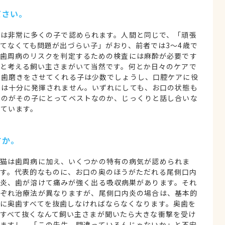
ださい。
病は非常に多くの子で認められます。人間と同じで、「頑張
てなくても問題が出づらい子」がおり、前者では3～4歳で
、歯周病のリスクを判定するための検査には麻酔が必要です
いと考える飼い主さまがいて当然です。何とか日々のケアで
く歯磨きをさせてくれる子は少数でしょうし、口腔ケアに役
果は十分に発揮されません。いずれにしても、お口の状態も
るのがその子にとってベストなのか、じっくりと話し合いな
ています。
すか。
猫は歯周病に加え、いくつかの特有の病気が認められま
す。代表的なものに、お口の奥のほうがただれる尾側口内
炎、歯が溶けて痛みが強く出る吸収病巣があります。それ
ぞれ治療法が異なりますが、尾側口内炎の場合は、基本的
に奥歯すべてを抜歯しなければならなくなります。奥歯を
すべて抜くなんて飼い主さまが聞いたら大きな衝撃を受け
ますし、「この先生、間違っているんじゃないか」と不安