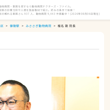
動物病院・獣医を探すなら動物病院ドクターズ・ファイル。
獣医の診療方針や人柄を独自取材で紹介。好みの条件で検索！
街の頼れる獣医さん 937 人、動物病院 9,443 件掲載中！(2026年08月06日現在)
科区
御陵駅
みささぎ動物病院
椎名 剛 院長