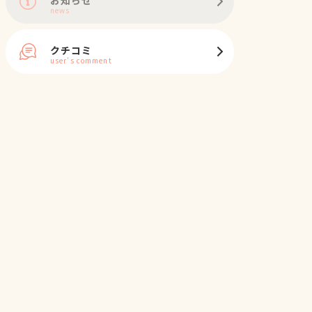
news
クチコミ
user's comment