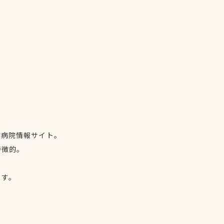
物病院情報サイト。
特徴的。
、
ます。