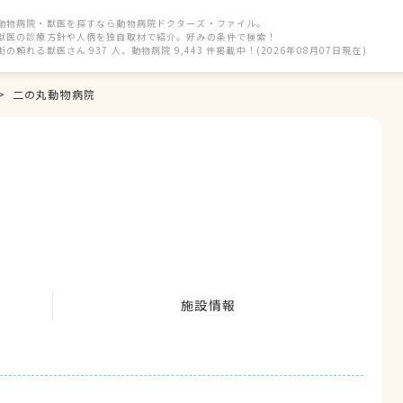
動物病院・獣医を探すなら動物病院ドクターズ・ファイル。
獣医の診療方針や人柄を独自取材で紹介。好みの条件で検索！
街の頼れる獣医さん 937 人、動物病院 9,443 件掲載中！(2026年08月07日現在)
二の丸動物病院
施設情報