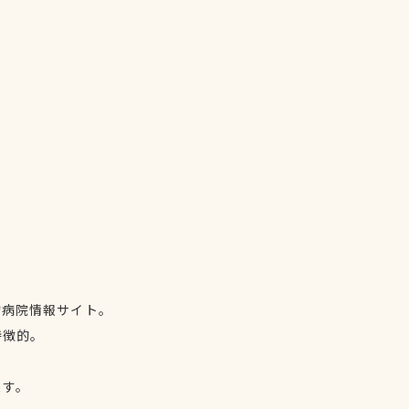
物病院情報サイト。
特徴的。
、
ます。