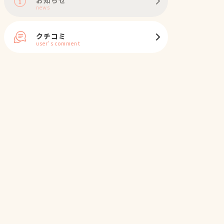
news
クチコミ
user's comment