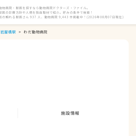
動物病院・獣医を探すなら動物病院ドクターズ・ファイル。
獣医の診療方針や人柄を独自取材で紹介。好みの条件で検索！
街の頼れる獣医さん 937 人、動物病院 9,443 件掲載中！(2026年08月07日現在)
岩屋橋駅
わだ動物病院
施設情報