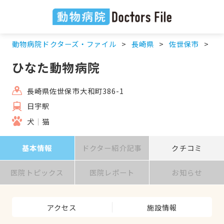
動物病院ドクターズ・ファイル
長崎県
佐世保市
日
ひなた動物病院
長崎県佐世保市大和町386-1
日宇駅
犬
猫
基本情報
ドクター紹介記事
クチコミ
医院トピックス
医院レポート
お知らせ
アクセス
施設情報