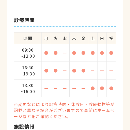
診療時間
時間
月
火
水
木
金
土
日
祝
09:00
●
●
ー
●
●
●
●
●
~12:00
16:30
●
●
ー
●
●
ー
ー
ー
~19:30
13:30
ー
ー
ー
ー
ー
●
●
●
~16:00
※変更などにより診療時間・休診日・診療動物等が
記載と異なる場合がございますので事前にホームペ
ージなどをご確認ください。
施設情報