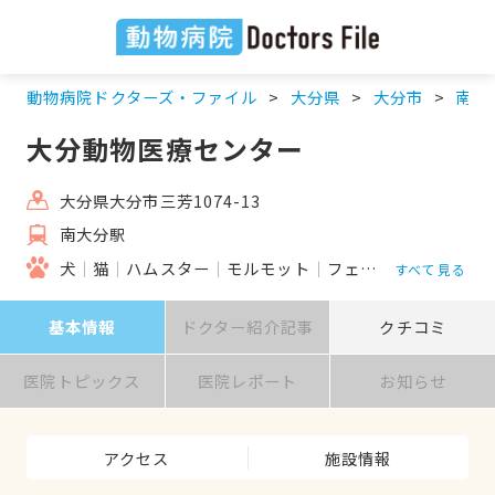
動物病院ドクターズ・ファイル
大分県
大分市
南大
大分動物医療センター
大分県大分市三芳1074-13
南大分駅
犬
猫
ハムスター
モルモット
フェレット
うさぎ
すべて見る
基本情報
ドクター紹介記事
クチコミ
医院トピックス
医院レポート
お知らせ
アクセス
施設情報