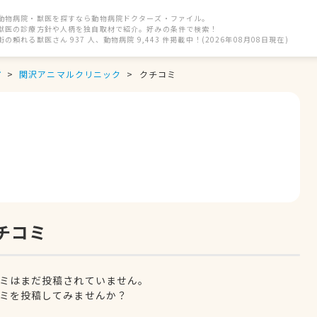
動物病院・獣医を探すなら動物病院ドクターズ・ファイル。
獣医の診療方針や人柄を独自取材で紹介。好みの条件で検索！
街の頼れる獣医さん 937 人、動物病院 9,443 件掲載中！(2026年08月08日現在)
市
関沢アニマルクリニック
クチコミ
チコミ
ミはまだ投稿されていません。
ミを投稿してみませんか？