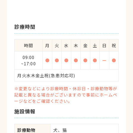
診療時間
時間
月
火
水
木
金
土
日
祝
09:00
●
●
●
●
●
●
ー
●
~17:00
月火水木金土祝(急患対応可)
※変更などにより診療時間・休診日・診療動物等が
記載と異なる場合がございますので事前にホームペ
ージなどをご確認ください。
施設情報
診療動物
犬、猫