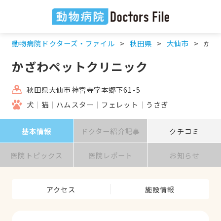
動物病院ドクターズ・ファイル
秋田県
大仙市
かざ
かざわペットクリニック
秋田県大仙市神宮寺字本郷下61-5
犬
猫
ハムスター
フェレット
うさぎ
基本情報
ドクター紹介記事
クチコミ
医院トピックス
医院レポート
お知らせ
アクセス
施設情報