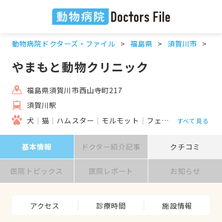
動物病院ドクターズ・ファイル
福島県
須賀川市
須
やまもと動物クリニック
福島県須賀川市西山寺町217
須賀川駅
犬
猫
ハムスター
モルモット
フェレット
うさぎ
すべて見る
基本情報
ドクター紹介記事
クチコミ
医院トピックス
医院レポート
お知らせ
アクセス
診療時間
施設情報