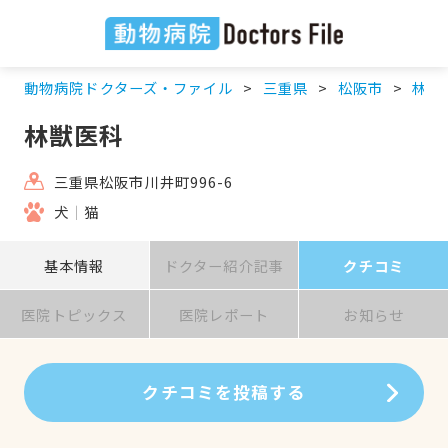
動物病院ドクターズ・ファイル
三重県
松阪市
林獣
林獣医科
三重県松阪市川井町996-6
犬
猫
基本情報
ドクター紹介記事
クチコミ
医院トピックス
医院レポート
お知らせ
クチコミを投稿する