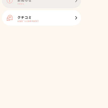
news
クチコミ
user's comment