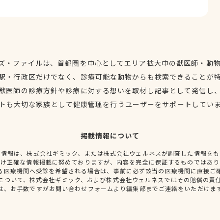
ズ・ファイルは、首都圏を中心としてエリア拡大中の獣医師・動
駅・行政区だけでなく、診療可能な動物からも検索できることが
獣医師の診療方針や診療に対する想いを取材し記事として発信し
トも大切な家族として健康管理を行うユーザーをサポートしてい
掲載情報について
種情報は、株式会社ギミック、または株式会社ウェルネスが調査した情報をも
だけ正確な情報掲載に努めておりますが、内容を完全に保証するものではあり
る医療機関へ受診を希望される場合は、事前に必ず該当の医療機関に直接ご
について、株式会社ギミック、および株式会社ウェルネスではその賠償の責
は、お手数ですがお問い合わせフォームより編集部までご連絡をいただけま