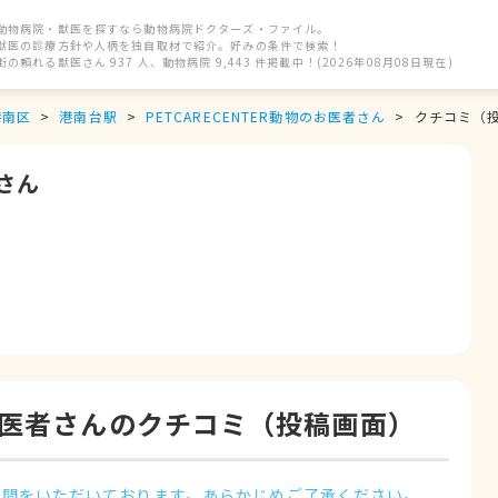
動物病院・獣医を探すなら動物病院ドクターズ・ファイル。
獣医の診療方針や人柄を独自取材で紹介。好みの条件で検索！
街の頼れる獣医さん 937 人、動物病院 9,443 件掲載中！(2026年08月08日現在)
港南区
港南台駅
PETCARECENTER動物のお医者さん
クチコミ（
者さん
物のお医者さんのクチコミ（投稿画面）
時間をいただいております。あらかじめご了承ください。