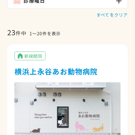
診療曜日
すべてをクリア
23
件中
1
〜
20
件を表示
新規開院
横浜上永谷あお動物病院