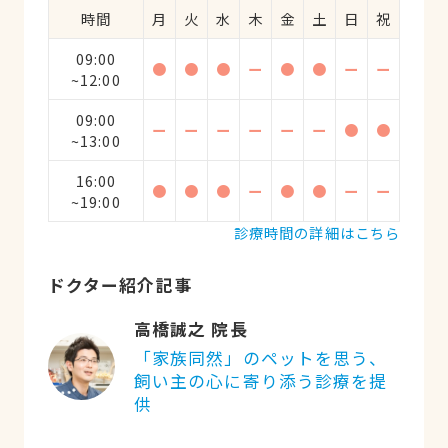
時間
月
火
水
木
金
土
日
祝
09:00
●
●
●
ー
●
●
ー
ー
~12:00
09:00
ー
ー
ー
ー
ー
ー
●
●
~13:00
16:00
●
●
●
ー
●
●
ー
ー
~19:00
診療時間の詳細はこちら
ドクター紹介記事
高橋誠之 院長
「家族同然」のペットを思う、
飼い主の心に寄り添う診療を提
供