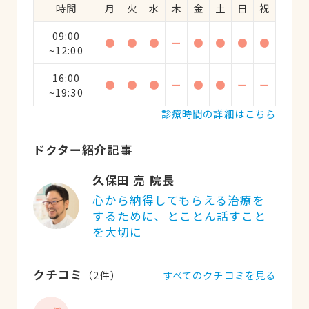
時間
月
火
水
木
金
土
日
祝
09:00
●
●
●
ー
●
●
●
●
~12:00
16:00
●
●
●
ー
●
●
ー
ー
~19:30
診療時間の詳細はこちら
ドクター紹介記事
久保田 亮 院長
心から納得してもらえる治療を
するために、とことん話すこと
を大切に
クチコミ
すべてのクチコミを見る
（
2
件）