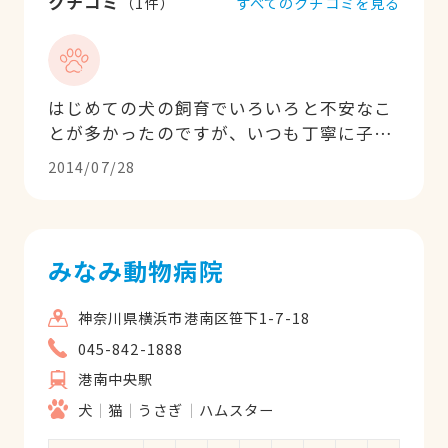
クチコミ
すべてのクチコミを見る
（
1
件）
はじめての犬の飼育でいろいろと不安なこ
とが多かったのですが、いつも丁寧に子供
にも分かりやすく説明をしてくださりとて
2014/07/28
も助かりました。順調に犬を飼い始めるこ
とができて感謝しています！ありがとうご
ざいました！
みなみ動物病院
神奈川県横浜市港南区笹下1-7-18
045-842-1888
港南中央駅
犬
猫
うさぎ
ハムスター