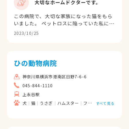
大切なホームドクターです。
この病院で、大切な家族になった猫をもら
いました。 ペットロスに陥っていた私に、
巡ってきた出会いでしたが、この病院が猫
2023/10/25
ちゃんを譲ってくれなかったら、私は悲し
みの淵にいました。猫ちゃんはとても綺麗
な状態で、すくすくと育っています。 もう
１匹の老猫の診察もお願いしてますが、無
ひの動物病院
理ない治療を提案してくださり、本当に感
謝しています。 病院に通院が難しい猫に無
神奈川県横浜市港南区日野7-6-6
理な治療をすすめない、とてもいい先生で
045-844-1110
す。ホームドクターとして、これからもお
上永谷駅
願いします。
犬
猫
うさぎ
ハムスター
フェレット
小鳥
そ
すべて見る