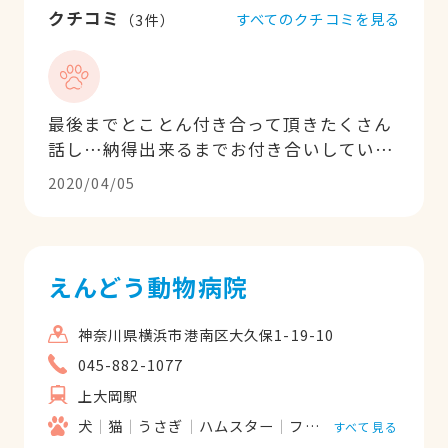
クチコミ
すべてのクチコミを見る
（
3
件）
最後までとことん付き合って頂きたくさん
話し…納得出来るまでお付き合いしていた
だき…時には揉めるようなこともありまし
2020/04/05
たが院長先生他、皆さんは本当に親切で親
身になっていただき今は感謝しかありませ
ん。またいつか家族が出来たらおねがいし
たいと心から思う病院です
えんどう動物病院
神奈川県横浜市港南区大久保1-19-10
045-882-1077
上大岡駅
犬
猫
うさぎ
ハムスター
フェレット
すべて見る