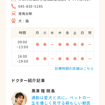
045-830-5195
港南台駅
犬
猫
時間
月
火
水
木
金
土
日
祝
09:00
●
●
ー
●
●
●
●
ー
~13:00
16:00
●
●
ー
●
●
●
●
ー
~19:00
診療時間の詳細はこちら
ドクター紹介記事
黒澤 隆 院長
通勤は愛犬と共に。ペットの一
生を優しく見守る頼もしい獣医