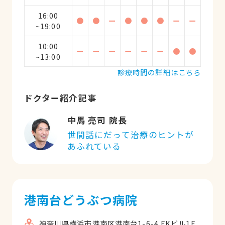
16:00
●
●
ー
●
●
●
ー
ー
~19:00
10:00
ー
ー
ー
ー
ー
ー
●
●
~13:00
診療時間の詳細はこちら
ドクター紹介記事
中馬 亮司 院長
世間話にだって治療のヒントが
あふれている
港南台どうぶつ病院
神奈川県横浜市港南区港南台1-6-4 FKビル1F