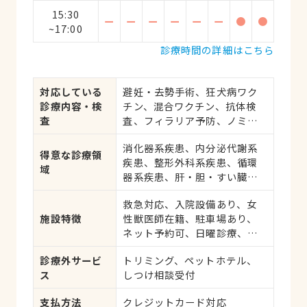
15:30
ー
ー
ー
ー
ー
ー
●
●
~17:00
診療時間の詳細はこちら
対応している
避妊・去勢手術、狂犬病ワク
診療内容・検
チン、混合ワクチン、抗体検
査
査、フィラリア予防、ノミ・
ダニ予防、マイクロチップ対
消化器系疾患、内分泌代謝系
応、健康診断、各種検査、外
得意な診療領
疾患、整形外科系疾患、循環
科手術
域
器系疾患、肝・胆・すい臓系
疾患、血液・免疫系疾患、耳
救急対応、入院設備あり、女
系疾患、寄生虫、心の病気、
施設特徴
性獣医師在籍、駐車場あり、
皮膚系疾患、生殖器系疾患、
ネット予約可、日曜診療、祝
腫瘍・がん、アレルギー、け
日診療
が・その他
診療外サービ
トリミング、ペットホテル、
ス
しつけ相談受付
支払方法
クレジットカード対応