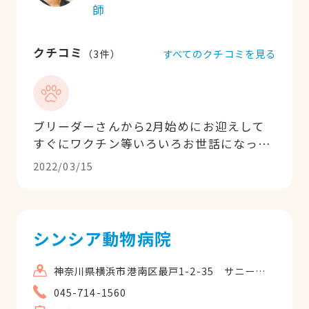
師
クチコミ
すべてのクチコミを見る
（
3
件）
ブリーダーさんから2月始めにお迎えして
すぐにワクチン等いろいろお世話になって
ます。仕事上ホテルにも月一でお世話にな
2022/03/15
る事になり、まだパピーなので不安ばかり
でした。しかしこちらからの沢山の質問に
も快く答えてくださり本当に先生に出会え
て感謝です。スタッフの方も皆さんとても
シンシア動物病院
優しく笑顔いっぱいの対応でうちの子も病
院に行くのが大好きなようで毎回シッポフ
神奈川県横浜市港南区最戸1-2-35 サニーハイム5 1F
リフリです。安心してお任せできる事に感
045-714-1560
謝しています。