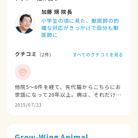
加藤 規 院長
小学生の頃に見た、獣医師の的
確な対応がきっかけで自分も獣
医師に
クチコミ
すべてのクチコミを見る
（
2
件）
他院5〜6件を経て、先代猫からこちらにお
世話になって20年以上。病は、それだけで
なく本人やその家族も目に置いてこそ良い
2015/07/23
治療ができますが、こちらは文字通り、そ
うした病院です。医療技術もさることなが
ら、「この病院に診てもらってもしダメだ
ったなら仕方ない」と、心から預けられ、
Grow-Wing Animal