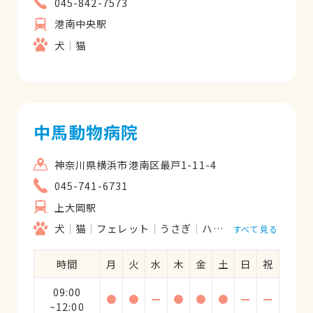
045-842-7573
港南中央駅
犬
猫
中馬動物病院
神奈川県横浜市港南区最戸1-11-4
045-741-6731
上大岡駅
犬
猫
フェレット
うさぎ
ハムスター
モルモッ
すべて見る
時間
月
火
水
木
金
土
日
祝
09:00
●
●
ー
●
●
●
ー
ー
~12:00