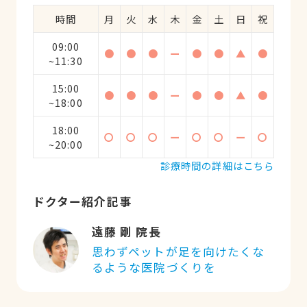
時間
月
火
水
木
金
土
日
祝
09:00
●
●
●
ー
●
●
▲
●
~11:30
15:00
●
●
●
ー
●
●
▲
●
~18:00
18:00
〇
〇
〇
ー
〇
〇
ー
〇
~20:00
診療時間の詳細はこちら
ドクター紹介記事
遠藤 剛 院長
思わずペットが足を向けたくな
るような医院づくりを