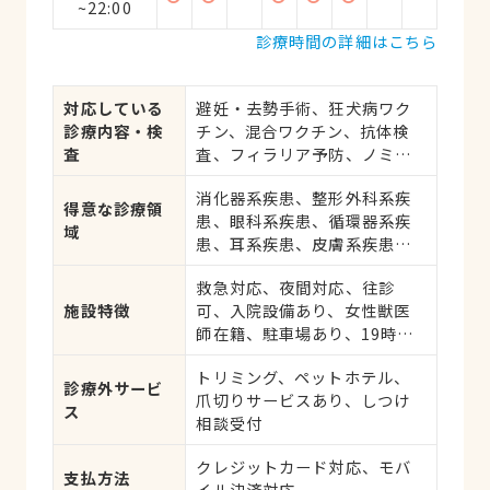
~22:00
診療時間の詳細はこちら
対応している
避妊・去勢手術、狂犬病ワク
診療内容・検
チン、混合ワクチン、抗体検
査
査、フィラリア予防、ノミ・
ダニ予防、マイクロチップ対
消化器系疾患、整形外科系疾
応、健康診断、各種検査、外
得意な診療領
患、眼科系疾患、循環器系疾
科手術
域
患、耳系疾患、皮膚系疾患、
腎・泌尿器系疾患、腫瘍・が
救急対応、夜間対応、往診
ん
施設特徴
可、入院設備あり、女性獣医
師在籍、駐車場あり、19時以
降診療可、ネット予約可、日
トリミング、ペットホテル、
曜診療、祝日診療
診療外サービ
爪切りサービスあり、しつけ
ス
相談受付
クレジットカード対応、モバ
支払方法
イル決済対応