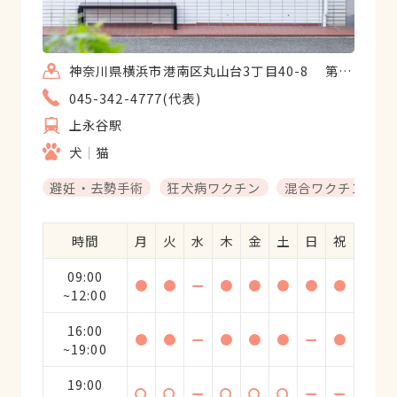
神奈川県横浜市港南区丸山台3丁目40-8 第二丸井ビル101
045-342-4777(代表)
上永谷駅
犬
猫
避妊・去勢手術
狂犬病ワクチン
混合ワクチン
時間
月
火
水
木
金
土
日
祝
09:00
●
●
ー
●
●
●
●
●
~12:00
16:00
●
●
ー
●
●
●
ー
●
~19:00
19:00
〇
〇
ー
〇
〇
〇
ー
ー