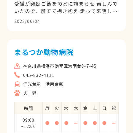
愛猫が突然ご飯をのどに詰まらせ 苦しんで
いたので、慌てて抱き抱え 走って来院しま
した すぐに診察して下さり、助かりまし
2023/06/04
た 対応も丁寧で、分かりやすく 信頼でき
る先生でした
まるつか動物病院
神奈川県横浜市港南区港南台8-7-45
045-832-4111
洋光台駅
港南台駅
犬
猫
時間
月
火
水
木
金
土
日
祝
09:00
●
●
●
ー
●
●
●
ー
~12:00