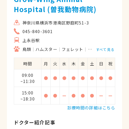
頼れる病院に出会えたことは我が家の幸運
Hospital (曽我動物病院)
です。
神奈川県横浜市港南区野庭町51-3
045-840-3601
上永谷駅
鳥類
ハムスター
フェレット
モルモット
リス
すべて見る
時間
月
火
水
木
金
土
日
祝
09:00
●
●
●
●
●
●
●
●
~11:30
15:00
●
●
ー
●
●
●
ー
ー
~18:30
診療時間の詳細はこちら
ドクター紹介記事