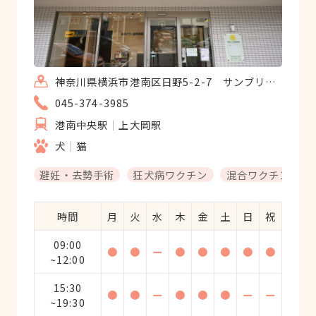
神奈川県横浜市港南区日野5-2-7 サンブリッジ貴奈美1F
045-374-3985
港南中央駅
上大岡駅
犬
猫
避妊・去勢手術
狂犬病ワクチン
混合ワクチン
時間
月
火
水
木
金
土
日
祝
09:00
●
●
ー
●
●
●
●
●
~12:00
15:30
●
●
ー
●
●
●
ー
ー
~19:30