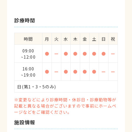
診療時間
時間
月
火
水
木
金
土
日
祝
09:00
●
ー
●
●
●
●
●
ー
~12:00
16:00
●
ー
●
●
●
●
ー
ー
~19:00
日(第1・3・5のみ)
※変更などにより診療時間・休診日・診療動物等が
記載と異なる場合がございますので事前にホームペ
ージなどをご確認ください。
施設情報