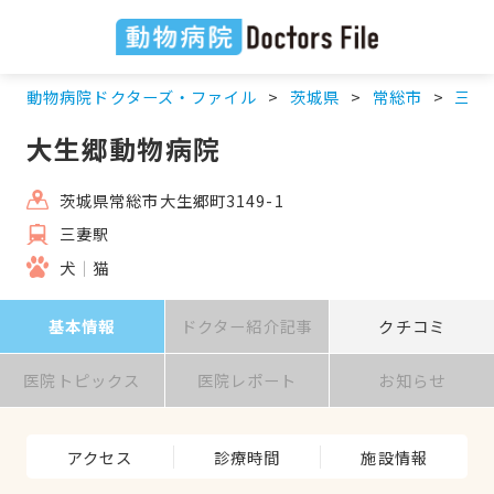
動物病院ドクターズ・ファイル
茨城県
常総市
三妻
大生郷動物病院
茨城県常総市大生郷町3149-1
三妻駅
犬
猫
基本情報
ドクター紹介記事
クチコミ
医院トピックス
医院レポート
お知らせ
アクセス
診療時間
施設情報