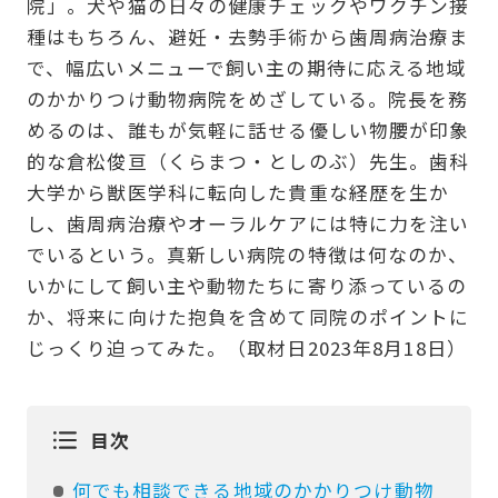
院」。犬や猫の日々の健康チェックやワクチン接
種はもちろん、避妊・去勢手術から歯周病治療ま
で、幅広いメニューで飼い主の期待に応える地域
のかかりつけ動物病院をめざしている。院長を務
めるのは、誰もが気軽に話せる優しい物腰が印象
的な倉松俊亘（くらまつ・としのぶ）先生。歯科
大学から獣医学科に転向した貴重な経歴を生か
し、歯周病治療やオーラルケアには特に力を注い
でいるという。真新しい病院の特徴は何なのか、
いかにして飼い主や動物たちに寄り添っているの
か、将来に向けた抱負を含めて同院のポイントに
じっくり迫ってみた。（取材日2023年8月18日）
目次
何でも相談できる地域のかかりつけ動物