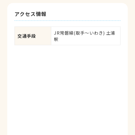
アクセス情報
JR常磐線(取手～いわき) 土浦
交通手段
駅