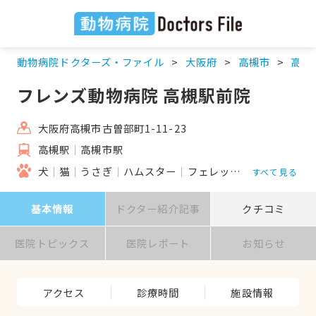
動物病院ドクターズ・ファイル
大阪府
高槻市
高槻
フレンズ動物病院 高槻駅前院
大阪府高槻市古曽部町1-11-23
高槻駅
高槻市駅
犬
猫
うさぎ
ハムスター
フェレット
鳥類
ハリネ
すべて見る
基本情報
ドクター紹介記事
クチコミ
医院トピックス
医院レポート
お知らせ
アクセス
診療時間
施設情報