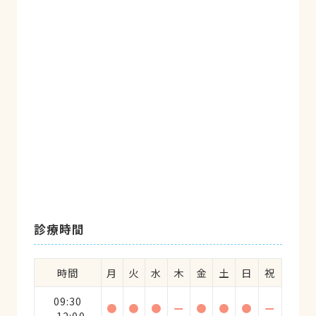
診療時間
時間
月
火
水
木
金
土
日
祝
09:30
●
●
●
ー
●
●
●
ー
~12:00