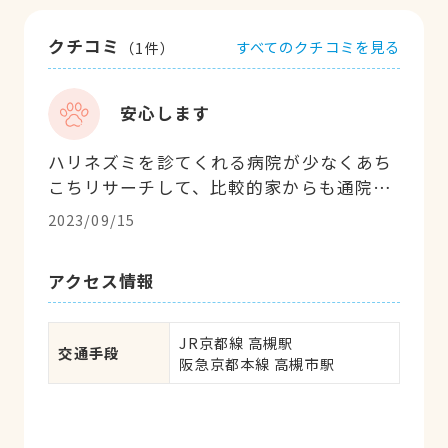
クチコミ
すべてのクチコミを見る
（
1
件）
安心します
ハリネズミを診てくれる病院が少なくあち
こちリサーチして、比較的家からも通院し
やすいこちらにお願いしてみました。 先生
2023/09/15
も看護師さんも受付の人も皆さんとても優
しいです。先生も分からない事があればア
アクセス情報
ドバイスも下さいますし丁寧に診てくれる
ので安心して預けれます。
JR京都線 高槻駅

交通手段
阪急京都本線 高槻市駅