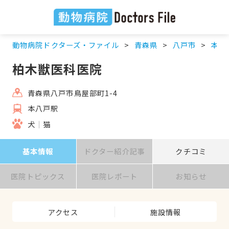
動物病院ドクターズ・ファイル
青森県
八戸市
本八
柏木獣医科医院
青森県八戸市鳥屋部町1-4
本八戸駅
犬
猫
基本情報
ドクター紹介記事
クチコミ
医院トピックス
医院レポート
お知らせ
アクセス
施設情報