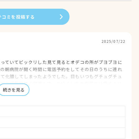
チコミを投稿する
2025/07/22
なっていてビックリした見て見るとオデコの所がブヨブヨに
日の朝病院が開く時間に電話予約をしてその日のうちに連れ
れて化膿してしまったようでした。目もいつもグチュグチュ
すが全然効果無く目薬も持って行くとこの目薬では効きませ
続きを見る
薬や外用薬飲み薬など処方して頂きすっかり良くなりまし
はやめようと思っています。徒歩圏内にこんなよいおひさま
はハッキリした診断で血液検査の紙に今の状態や治療方を書
る先生です。スタッフの方々も皆親切でありがとうございま
も末永くよろしくお願いします。