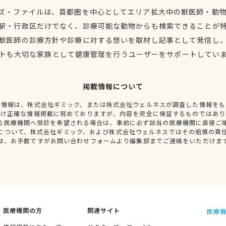
ズ・ファイルは、首都圏を中心としてエリア拡大中の獣医師・動
駅・行政区だけでなく、診療可能な動物からも検索できることが
獣医師の診療方針や診療に対する想いを取材し記事として発信し
トも大切な家族として健康管理を行うユーザーをサポートしてい
掲載情報について
種情報は、株式会社ギミック、または株式会社ウェルネスが調査した情報をも
だけ正確な情報掲載に努めておりますが、内容を完全に保証するものではあり
る医療機関へ受診を希望される場合は、事前に必ず該当の医療機関に直接ご
について、株式会社ギミック、および株式会社ウェルネスではその賠償の責
は、お手数ですがお問い合わせフォームより編集部までご連絡をいただけま
医療機関の方
関連サイト
医療機