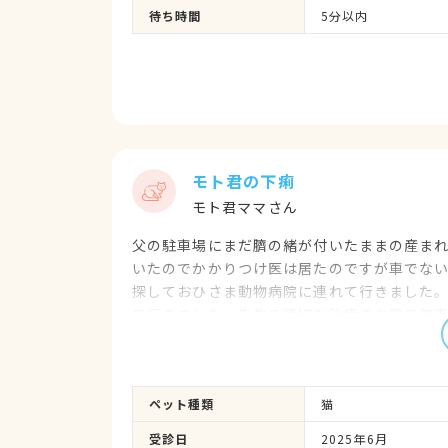
待ち時間
5分以内
モト君の下痢
モト君ママさん
父の駐車場にまだ臍の緒が付いたままの産ま
いたのでかかりつけ医は居たのですが車でな
探しておひさま動物病院に連れて行きました
て行きました。先生の適切な治療のお陰で無
ま動物病院を受診して本当に良かったです。
らはこちらの病院をホームドクターにと思って
になりましたが受け付けの女性の方は本当に
ペット種類
猫
て頂き感謝しかありません。
受診日
2025年6月