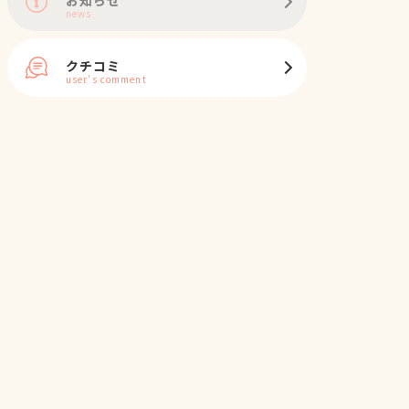
news
クチコミ
user's comment