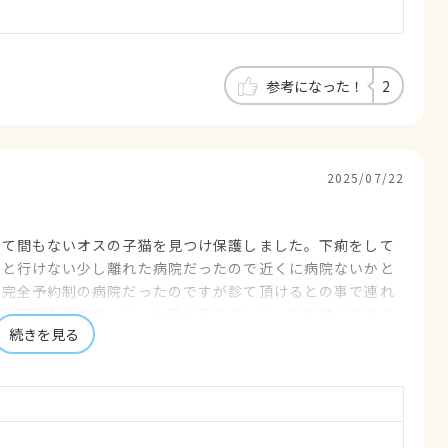
参考になった！
2
2025/07/22
れて間もないオスの子猫を見つけ保護しました。下痢をして
いと行けない少し離れた病院だったので近くに病院ないかと
。完全予約制の病院だったのですが診て頂けるとの事で連れ
事に下剤も治りやっと一か月が経ちました。あの時におひさ
続きを見る
我が家には犬二匹とモト君入れて三匹の猫がいます。これか
います。院長先生これからもよろしくお願いします。最後
感じの良い笑顔が素敵な方です。生後間もないモト君を助け