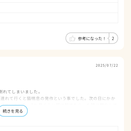
参考になった！
2
2025/07/22
倒れてしまいました。
に連れて行くと猫喘息の発作という事でした。次の日にかか
せていました。1か月ぐらい前に診てもらった時に脱水して
続きを見る
われ家で点滴していたら呼吸困難になってしまい近くのおひ
た所すぐ連れて来て下さいと言われ連れて行きました。身体
まま亡くなってしまいのかなと状態の時に診て頂きました。