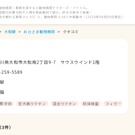
動物病院・獣医を探すなら動物病院ドクターズ・ファイル。
獣医の診療方針や人柄を独自取材で紹介。好みの条件で検索！
街の頼れる獣医さん 937 人、動物病院 9,443 件掲載中！(2026年08月09日現在)
大和駅
おひさま動物病院
クチコミ
川県大和市大和南2丁目9-7 サウスウインド1階
-259-5589
和駅
猫
勢手術
狂犬病ワクチン
混合ワクチン
抗体検査
フィラリア予防
（
3
件）