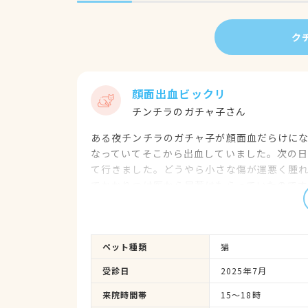
ク
顔面出血ビックリ
チンチラのガチャ子さん
ある夜チンチラのガチャ子が顔面血だらけに
なっていてそこから出血していました。次の
て行きました。どうやら小さな傷が運悪く腫
でかかりつけ医から目薬はもらっていたので
んよ、ずっと昔の治療法です。と言われて目
た。今までの動物病院にはもう連れて行くの
動物病院があって本当に良かったです。先生
ペット種類
猫
いて下さり分かりやすく説明してくれる頼れ
すの感謝の気持ちでいっぱいです。これから
受診日
2025年7月
来院時間帯
15～18時