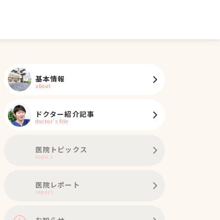
基本情報
about
ドクター紹介記事
doctor's file
医院トピックス
topics
ノミ・ダニ予防
マイクロチップ対応
健康診断
各種検査
外科
医院レポート
report
お知らせ