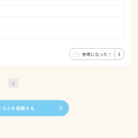
時間位時間をかけて猫に負担のかからない様検査してもらい
水が溜まり片方の肺が水で押しつぶされていました。おひさ
ました。先生の適切な薬アドバイスのお陰で又歩けるまでに
は無いかも知れないとの事です。かかりつけ医だった先生の
かと思うと涙が止まりません。おひさま動物病院に巡り会え
ホームドクターとしてよろしくお願いします。受け付けの方
参考になった！
3
1
チコミを投稿する