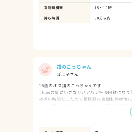
来院時間帯
15～18時
待ち時間
30分以内
猫のこっちゃん
ぽよ子さん
16歳のオス猫のこっちゃんです
1年前の夏にいきなりハアハア呼吸困難になり
夜遅い時間だったので相模原の夜間動物病院
りつけ医に診てもらいステロイド薬を毎日飲ま
いるから毎日100㍉の点滴をして下さいと言
さま動物病院の院長先生に動画を見てもらっ
全体で呼吸をして立ち上がる事も出来ずこの