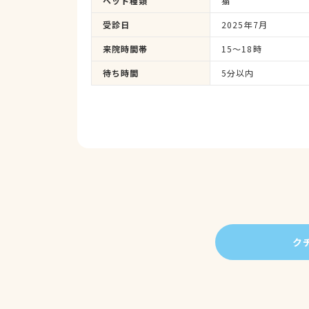
ペット種類
猫
酸素室に入れて血液検査超音波レントゲンと1
ました。
受診日
2025年7月
かかりつけ医の点滴毎日のせいで肺やお腹に
ま動物病院の先生のお陰で一命を助けて頂き
来院時間帯
15～18時
なりましたが押しつぶされた肺は元に戻る事
待ち時間
5分以内
言う通り点滴や下剤1か月どんなに辛かった事
て本当に良かったです。これからも我が家の
も優しく明るい方で心癒されます。
ク