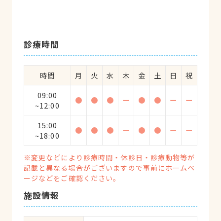
診療時間
時間
月
火
水
木
金
土
日
祝
09:00
●
●
●
ー
●
●
ー
ー
~12:00
15:00
●
●
●
ー
●
●
ー
ー
~18:00
※変更などにより診療時間・休診日・診療動物等が
記載と異なる場合がございますので事前にホームペ
ージなどをご確認ください。
施設情報