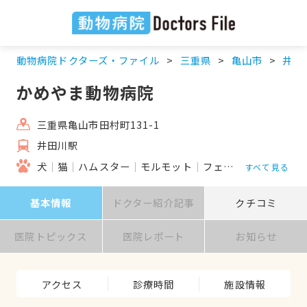
動物病院ドクターズ・ファイル
三重県
亀山市
井田
かめやま動物病院
三重県亀山市田村町131-1
井田川駅
犬
猫
ハムスター
モルモット
フェレット
うさぎ
すべて見る
基本情報
ドクター紹介記事
クチコミ
医院トピックス
医院レポート
お知らせ
アクセス
診療時間
施設情報