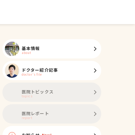
基本情報
about
ドクター紹介記事
doctor's file
医院トピックス
topics
医院レポート
ノミ・ダニ予防
マイクロチップ対応
健康診断
各種検査
外科
report
お知らせ