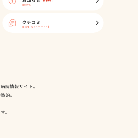
news
クチコミ
user's comment
物病院情報サイト。
特徴的。
、
ます。