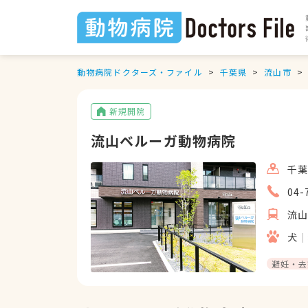
動物病院ドクターズ・ファイル
千葉県
流山市
新規開院
流山ベルーガ動物病院
千葉
04-
流
犬
避妊・去