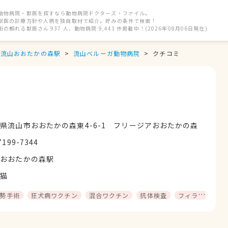
動物病院・獣医を探すなら動物病院ドクターズ・ファイル。
獣医の診療方針や人柄を独自取材で紹介。好みの条件で検索！
街の頼れる獣医さん 937 人、動物病院 9,443 件掲載中！(2026年08月06日現在)
流山おおたかの森駅
流山ベルーガ動物病院
クチコミ
県流山市おおたかの森東4-6-1 フリージアおおたかの森
7199-7344
山おおたかの森駅
猫
勢手術
狂犬病ワクチン
混合ワクチン
抗体検査
フィラリア予防