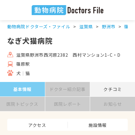
動物病院ドクターズ・ファイル
滋賀県
野洲市
篠原
なぎ犬猫病院
滋賀県野洲市西河原2382 西村マンション1-C・D
篠原駅
犬
猫
基本情報
ドクター紹介記事
クチコミ
医院トピックス
医院レポート
お知らせ
アクセス
施設情報