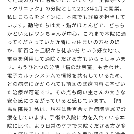
トクリニック」の分院として2013年2月に開業。
私はこちらをメインに、本院でも診療を担当して
います。動物たちは犬・猫がほとんどで、どちら
かといえばワンちゃんが中心。これまで本院に通
ってくださっていた近隣にお住まいの方々のほ
か、新百合ヶ丘駅から徒歩2分という好立地で、
電車を利用して通院くださる方もいらっしゃいま
す。もうひとつの分院「猫の診察室」も合わせ、
電子カルテシステムで情報を共有しているため、
どの病院にかかられても前回の診療内容に基づい
た治療が可能です。その点も飼い主さんの大きな
安心感につながっていると感じています。 【門
馬副院長】私は、現在は新百合ヶ丘病院専属で診
療をしています。手術や入院に力を入れている本
院に比べ、より日常のケアで来院くださる方が多
いと感じています。ゆったりと開放感のある待合