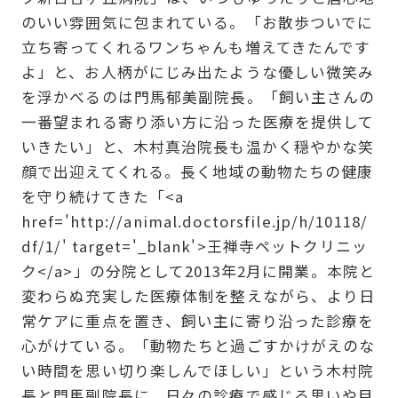
のいい雰囲気に包まれている。「お散歩ついでに
立ち寄ってくれるワンちゃんも増えてきたんです
よ」と、お人柄がにじみ出たような優しい微笑み
を浮かべるのは門馬郁美副院長。「飼い主さんの
一番望まれる寄り添い方に沿った医療を提供して
いきたい」と、木村真治院長も温かく穏やかな笑
顔で出迎えてくれる。長く地域の動物たちの健康
を守り続けてきた「<a
href='http://animal.doctorsfile.jp/h/10118/
df/1/' target='_blank'>王禅寺ペットクリニッ
ク</a>」の分院として2013年2月に開業。本院と
変わらぬ充実した医療体制を整えながら、より日
常ケアに重点を置き、飼い主に寄り沿った診療を
心がけている。「動物たちと過ごすかけがえのな
い時間を思い切り楽しんでほしい」という木村院
長と門馬副院長に、日々の診療で感じる思いや目