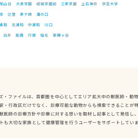
尾山台
大泉学園
成城学園前
三軒茶屋
上石神井
学芸大学
塚
辻堂
茅ケ崎
溝の口
浦和
北浦和
中浦和
川口
白井
船橋
行徳
稲毛
新鎌ヶ谷
ズ・ファイルは、首都圏を中心としてエリア拡大中の獣医師・動
駅・行政区だけでなく、診療可能な動物からも検索できることが
獣医師の診療方針や診療に対する想いを取材し記事として発信し
トも大切な家族として健康管理を行うユーザーをサポートしてい