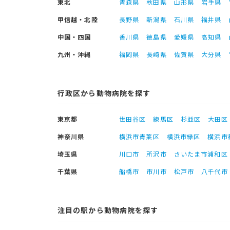
東北
青森県
秋田県
山形県
岩手県
甲信越・北陸
長野県
新潟県
石川県
福井県
中国・四国
香川県
徳島県
愛媛県
高知県
九州・沖縄
福岡県
長崎県
佐賀県
大分県
行政区から動物病院を探す
東京都
世田谷区
練馬区
杉並区
大田区
神奈川県
横浜市青葉区
横浜市緑区
横浜市
埼玉県
川口市
所沢市
さいたま市浦和区
千葉県
船橋市
市川市
松戸市
八千代市
注目の駅から動物病院を探す