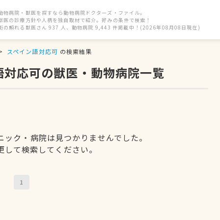
動物病院・獣医を探すなら動物病院ドクターズ・ファイル。
獣医の診療方針や人柄を独自取材で紹介。好みの条件で検索！
街の頼れる獣医さん 937 人、動物病院 9,443 件掲載中！(2026年08月08日現在)
スペイン語対応可
の検索結果
語対応可の獣医・動物病院一覧
ニック・病院は見つかりませんでした。
更して検索してください。
1