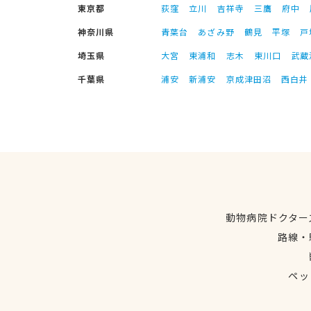
東京都
荻窪
立川
吉祥寺
三鷹
府中
神奈川県
青葉台
あざみ野
鶴見
平塚
戸
埼玉県
大宮
東浦和
志木
東川口
武蔵
千葉県
浦安
新浦安
京成津田沼
西白井
動物病院ドクター
路線・
ペッ