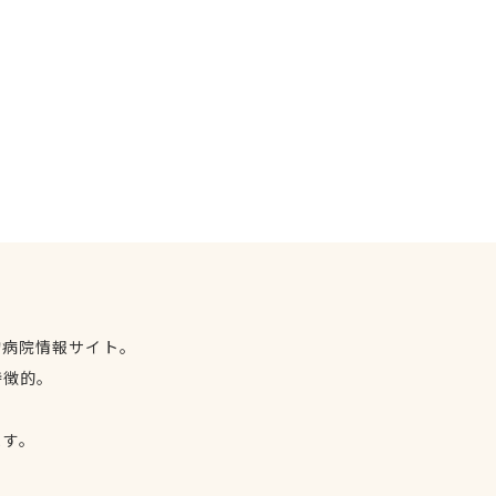
物病院情報サイト。
特徴的。
、
ます。