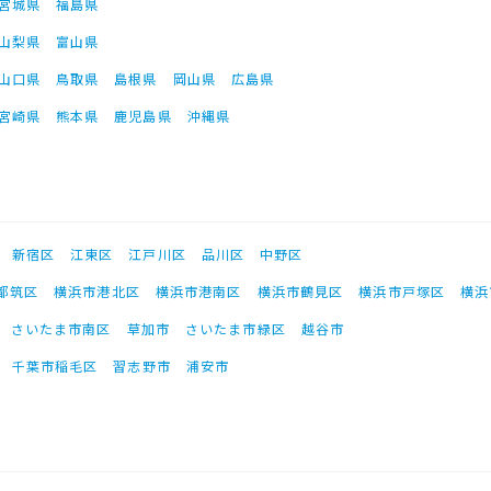
宮城県
福島県
山梨県
富山県
山口県
鳥取県
島根県
岡山県
広島県
宮崎県
熊本県
鹿児島県
沖縄県
新宿区
江東区
江戸川区
品川区
中野区
都筑区
横浜市港北区
横浜市港南区
横浜市鶴見区
横浜市戸塚区
横浜
さいたま市南区
草加市
さいたま市緑区
越谷市
千葉市稲毛区
習志野市
浦安市