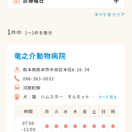
診療曜日
すべてをクリア
1
件中
1
〜
1
件を表示
竜之介動物病院
熊本県熊本市中央区本荘6-16-34
096-363-0033
河原町駅
犬
猫
ハムスター
モルモット
フェレット
うさ
すべて見る
時間
月
火
水
木
金
土
日
祝
07:00
●
●
●
●
●
●
●
●
~12:00