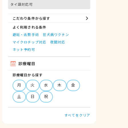
タイ語対応可
こだわり条件から探す
よく利用される条件
避妊・去勢手術
狂犬病ワクチン
マイクロチップ対応
夜間対応
ネット予約可
診療曜日
診療曜日から探す
月
火
水
木
金
土
日
祝
すべてをクリア