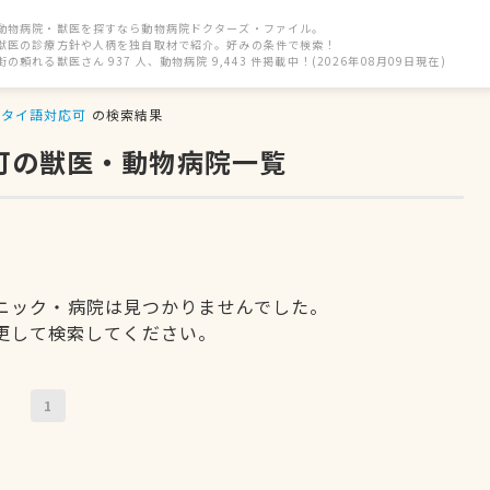
動物病院・獣医を探すなら動物病院ドクターズ・ファイル。
獣医の診療方針や人柄を独自取材で紹介。好みの条件で検索！
街の頼れる獣医さん 937 人、動物病院 9,443 件掲載中！(2026年08月09日現在)
タイ語対応可
の検索結果
可の獣医・動物病院一覧
ニック・病院は見つかりませんでした。
更して検索してください。
1