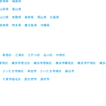
宮城県
福島県
山梨県
富山県
山口県
鳥取県
島根県
岡山県
広島県
宮崎県
熊本県
鹿児島県
沖縄県
新宿区
江東区
江戸川区
品川区
中野区
都筑区
横浜市港北区
横浜市港南区
横浜市鶴見区
横浜市戸塚区
横浜
さいたま市南区
草加市
さいたま市緑区
越谷市
千葉市稲毛区
習志野市
浦安市