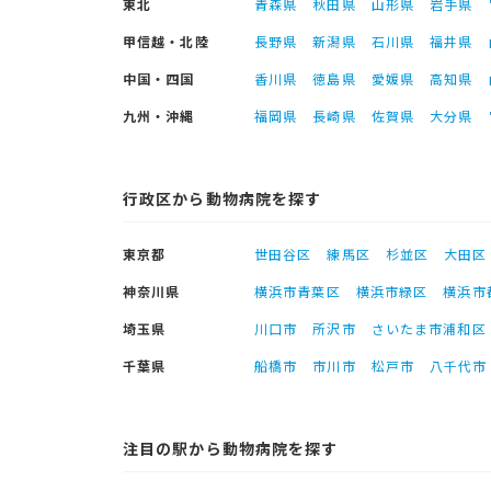
東北
青森県
秋田県
山形県
岩手県
甲信越・北陸
長野県
新潟県
石川県
福井県
中国・四国
香川県
徳島県
愛媛県
高知県
九州・沖縄
福岡県
長崎県
佐賀県
大分県
行政区から動物病院を探す
東京都
世田谷区
練馬区
杉並区
大田区
神奈川県
横浜市青葉区
横浜市緑区
横浜市
埼玉県
川口市
所沢市
さいたま市浦和区
千葉県
船橋市
市川市
松戸市
八千代市
注目の駅から動物病院を探す