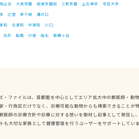
尾山台
大泉学園
成城学園前
三軒茶屋
上石神井
学芸大学
塚
辻堂
茅ケ崎
溝の口
浦和
北浦和
中浦和
川口
白井
船橋
行徳
稲毛
新鎌ヶ谷
ズ・ファイルは、首都圏を中心としてエリア拡大中の獣医師・動
駅・行政区だけでなく、診療可能な動物からも検索できることが
獣医師の診療方針や診療に対する想いを取材し記事として発信し
トも大切な家族として健康管理を行うユーザーをサポートしてい