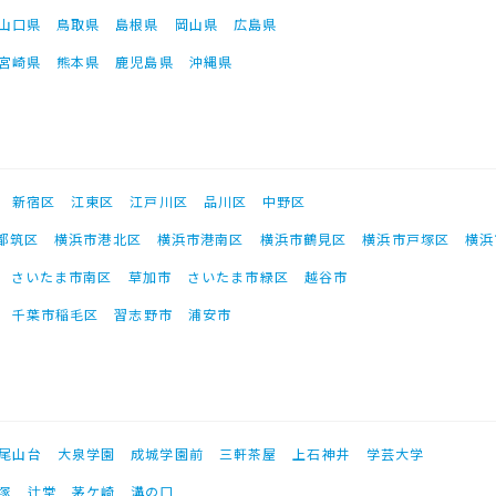
山口県
鳥取県
島根県
岡山県
広島県
宮崎県
熊本県
鹿児島県
沖縄県
新宿区
江東区
江戸川区
品川区
中野区
都筑区
横浜市港北区
横浜市港南区
横浜市鶴見区
横浜市戸塚区
横浜
さいたま市南区
草加市
さいたま市緑区
越谷市
千葉市稲毛区
習志野市
浦安市
尾山台
大泉学園
成城学園前
三軒茶屋
上石神井
学芸大学
塚
辻堂
茅ケ崎
溝の口