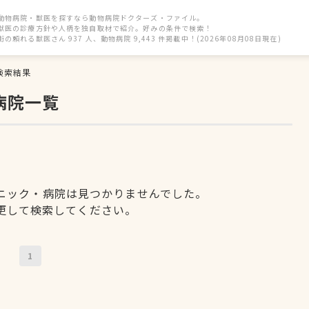
動物病院・獣医を探すなら動物病院ドクターズ・ファイル。
獣医の診療方針や人柄を独自取材で紹介。好みの条件で検索！
街の頼れる獣医さん 937 人、動物病院 9,443 件掲載中！(2026年08月08日現在)
検索結果
病院一覧
ニック・病院は見つかりませんでした。
更して検索してください。
1