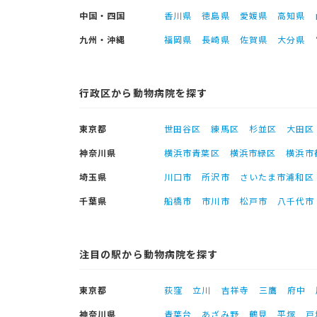
中国・四国
香川県
徳島県
愛媛県
高知県
九州・沖縄
福岡県
長崎県
佐賀県
大分県
行政区から動物病院を探す
東京都
世田谷区
練馬区
杉並区
大田区
神奈川県
横浜市青葉区
横浜市緑区
横浜市
埼玉県
川口市
所沢市
さいたま市浦和区
千葉県
船橋市
市川市
松戸市
八千代市
注目の駅から動物病院を探す
東京都
荻窪
立川
吉祥寺
三鷹
府中
神奈川県
青葉台
あざみ野
鶴見
平塚
戸