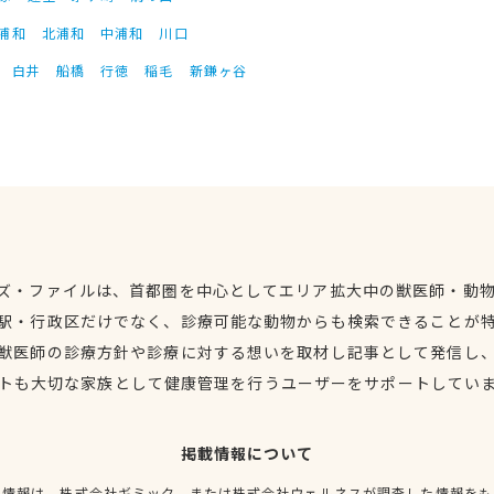
浦和
北浦和
中浦和
川口
白井
船橋
行徳
稲毛
新鎌ヶ谷
ズ・ファイルは、首都圏を中心としてエリア拡大中の獣医師・動
駅・行政区だけでなく、診療可能な動物からも検索できることが
獣医師の診療方針や診療に対する想いを取材し記事として発信し
トも大切な家族として健康管理を行うユーザーをサポートしてい
掲載情報について
種情報は、株式会社ギミック、または株式会社ウェルネスが調査した情報をも