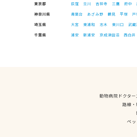
東京都
荻窪
立川
吉祥寺
三鷹
府中
神奈川県
青葉台
あざみ野
鶴見
平塚
戸
埼玉県
大宮
東浦和
志木
東川口
武蔵
千葉県
浦安
新浦安
京成津田沼
西白井
動物病院ドクター
路線・
ペッ