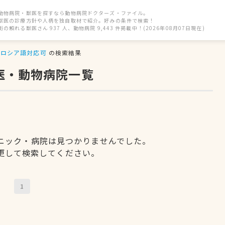
動物病院・獣医を探すなら動物病院ドクターズ・ファイル。
獣医の診療方針や人柄を独自取材で紹介。好みの条件で検索！
街の頼れる獣医さん 937 人、動物病院 9,443 件掲載中！(2026年08月07日現在)
ロシア語対応可
の検索結果
医・動物病院一覧
ニック・病院は見つかりませんでした。
更して検索してください。
1