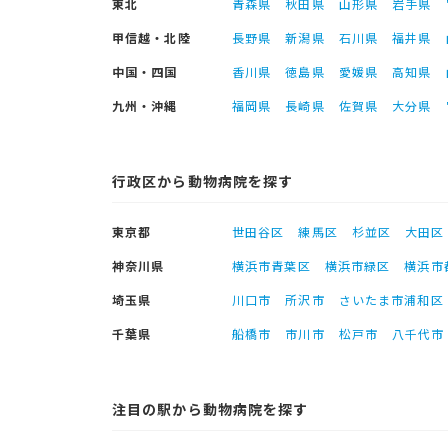
東北
青森県
秋田県
山形県
岩手県
甲信越・北陸
長野県
新潟県
石川県
福井県
中国・四国
香川県
徳島県
愛媛県
高知県
九州・沖縄
福岡県
長崎県
佐賀県
大分県
行政区から動物病院を探す
東京都
世田谷区
練馬区
杉並区
大田区
神奈川県
横浜市青葉区
横浜市緑区
横浜市
埼玉県
川口市
所沢市
さいたま市浦和区
千葉県
船橋市
市川市
松戸市
八千代市
注目の駅から動物病院を探す