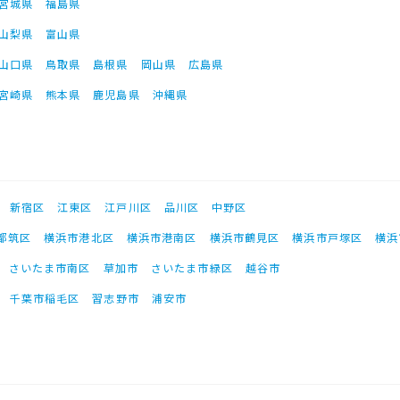
宮城県
福島県
山梨県
富山県
山口県
鳥取県
島根県
岡山県
広島県
宮崎県
熊本県
鹿児島県
沖縄県
新宿区
江東区
江戸川区
品川区
中野区
都筑区
横浜市港北区
横浜市港南区
横浜市鶴見区
横浜市戸塚区
横浜
さいたま市南区
草加市
さいたま市緑区
越谷市
千葉市稲毛区
習志野市
浦安市