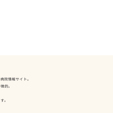
物病院情報サイト。
特徴的。
、
ます。