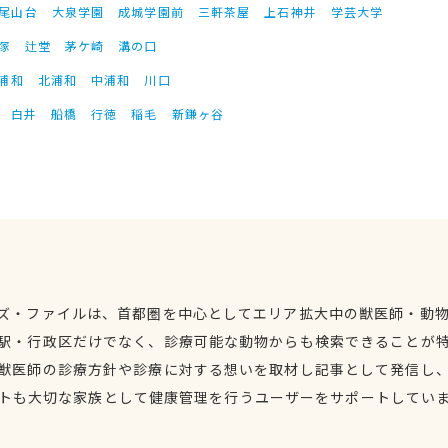
尾山台
大泉学園
成城学園前
三軒茶屋
上石神井
学芸大学
塚
辻堂
茅ケ崎
溝の口
浦和
北浦和
中浦和
川口
白井
船橋
行徳
稲毛
新鎌ヶ谷
ズ・ファイルは、首都圏を中心としてエリア拡大中の獣医師・動
駅・行政区だけでなく、診療可能な動物からも検索できることが
獣医師の診療方針や診療に対する想いを取材し記事として発信し
トも大切な家族として健康管理を行うユーザーをサポートしてい