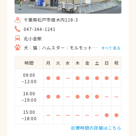
千葉県松戸市根木内118-3
047-344-1241
北小金駅
犬
猫
ハムスター
モルモット
ウサギ
すべて見る
時間
月
火
水
木
金
土
日
祝
09:00
●
●
ー
●
●
●
●
●
~12:00
16:00
●
●
ー
●
●
●
ー
ー
~19:00
15:00
ー
ー
ー
ー
ー
ー
●
●
~18:00
診療時間の詳細はこちら