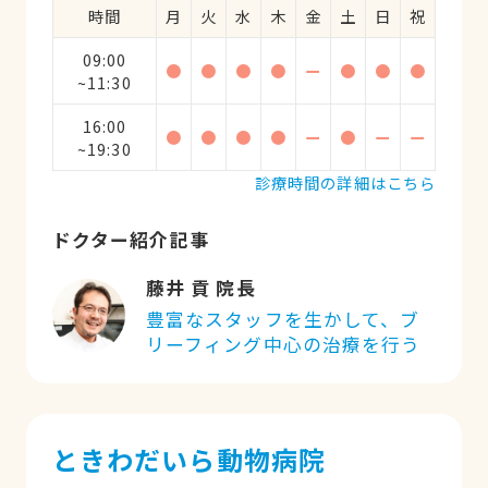
時間
月
火
水
木
金
土
日
祝
09:00
●
●
●
●
ー
●
●
●
~11:30
16:00
●
●
●
●
ー
●
ー
ー
~19:30
診療時間の詳細はこちら
ドクター紹介記事
藤井 貢 院長
豊富なスタッフを生かして、ブ
リーフィング中心の治療を行う
ときわだいら動物病院