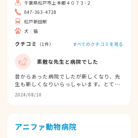
千葉県松戸市上本郷４０７３-２
047-363-4728
松戸新田駅
犬
猫
クチコミ
すべてのクチコミを見る
（
1
件）
素敵な先生と病院でした
昔からあった病院でしたが新しくなり、先
生も新しくなりいらっしゃいます。とても
親切、丁寧で何より動物にものすごく優し
2024/08/10
い先生でした。説明も上手で質問もしやす
い、明るい先生です。 スタッフさんも皆動
物好きがよくわかる人達でした。
アニファ動物病院