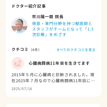
ドクター紹介記事
市川陽一朗 院長
得意・専門分野を持つ獣医師と
スタッフがチームとなって「1.5
次診療」をめざす
クチコミ
すべてのクチコミを見る
（
4
件）
心臓病闘病11年目を生きてます
2015年５月に心臓病と診断されました。現
在2025年７月なので心臓病闘病11年目に突
入しています。そして本日無事に17歳にな
2025/07/16
りました。いつも丁寧に診察していただき
ありがとうございます。また、2021年５月
には肝臓の血管がうっ血して、今すぐ破裂