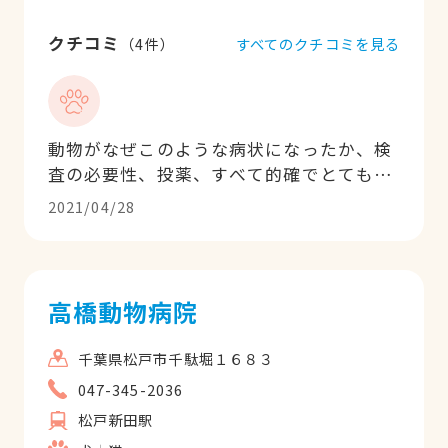
クチコミ
すべてのクチコミを見る
（
4
件）
動物がなぜこのような病状になったか、検
査の必要性、投薬、すべて的確でとてもわ
かりやすく説明してくださいます。院内も
2021/04/28
待合室が広く、コロナ対策もしっかりされ
ており、給水機もあり助かります。
高橋動物病院
千葉県松戸市千駄堀１６８３
047-345-2036
松戸新田駅