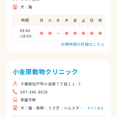
犬
猫
時間
月
火
水
木
金
土
日
祝
09:00
●
●
ー
●
●
●
●
●
~18:00
診療時間の詳細はこちら
小金原動物クリニック
千葉県松戸市小金原７丁目１１-７
047-346-8620
常盤平駅
犬
猫
鳥類
うさぎ
ハムスター
フェレット
リ
すべて見る