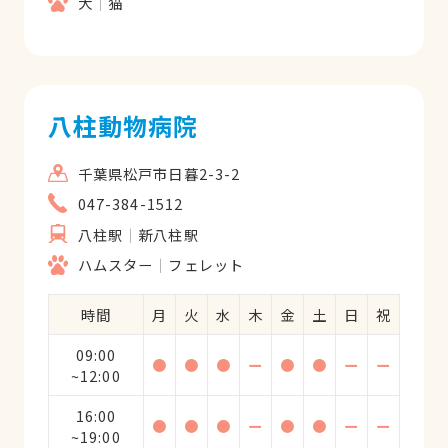
犬
猫
八柱動物病院
千葉県松戸市日暮2-3-2
047-384-1512
八柱駅
新八柱駅
ハムスター
フェレット
時間
月
火
水
木
金
土
日
祝
09:00
●
●
●
ー
●
●
ー
ー
~12:00
16:00
●
●
●
ー
●
●
ー
ー
~19:00