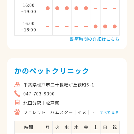
16:00
●
●
●
●
●
ー
ー
ー
~19:00
16:00
ー
ー
ー
ー
ー
●
●
●
~18:00
診療時間の詳細はこちら
かのペットクリニック
千葉県松戸市二十世紀が丘萩町6-1
047-703-9390
北国分駅
松戸駅
フェレット
ハムスター
イヌ
ウサギ
ネコ
モモ
すべて見る
時間
月
火
水
木
金
土
日
祝