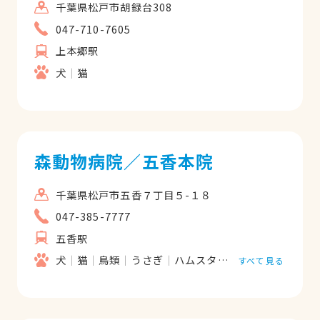
千葉県松戸市胡録台308
047-710-7605
上本郷駅
犬
猫
森動物病院／五香本院
千葉県松戸市五香７丁目５-１８
047-385-7777
五香駅
犬
猫
鳥類
うさぎ
ハムスター
フェレット
すべて見る