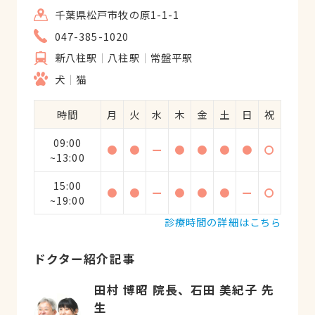
千葉県松戸市牧の原1-1-1
047-385-1020
新八柱駅
八柱駅
常盤平駅
犬
猫
時間
月
火
水
木
金
土
日
祝
09:00
●
●
ー
●
●
●
●
〇
~13:00
15:00
●
●
ー
●
●
●
ー
〇
~19:00
診療時間の詳細はこちら
ドクター紹介記事
田村 博昭 院長、石田 美紀子 先
生