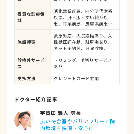
ダニ予防、マイクロチップ対
消化器系疾患、内分泌代謝系
応、健康診断、各種検査、外
得意な診療領
疾患、肝・胆・すい臓系疾
科手術
域
患、耳系疾患、皮膚系疾患、
腎・泌尿器系疾患、腫瘍・が
救急対応、入院設備あり、女
ん、アレルギー、歯と口腔系
施設特徴
性獣医師在籍、駐車場あり、
疾患
ネット予約可、日曜診療、祝
日診療、感染症対策
診療外サービ
トリミング、爪切りサービス
ス
あり
支払方法
クレジットカード対応
ドクター紹介記事
宇賀田 雅人 院長
広い待合室やバリアフリーで院
内環境を快適・安心に