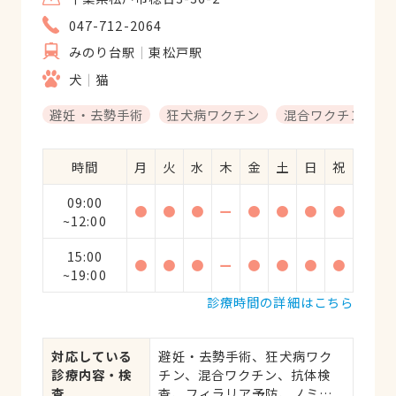
047-712-2064
みのり台駅
東松戸駅
犬
猫
避妊・去勢手術
狂犬病ワクチン
混合ワクチン
時間
月
火
水
木
金
土
日
祝
09:00
●
●
●
ー
●
●
●
●
~12:00
15:00
●
●
●
ー
●
●
●
●
~19:00
診療時間の詳細はこちら
対応している
避妊・去勢手術、狂犬病ワク
診療内容・検
チン、混合ワクチン、抗体検
査
査、フィラリア予防、ノミ・