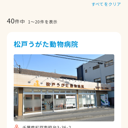
すべてをクリア
40
件中
1
〜
20
件を表示
松戸うがた動物病院
千葉県松戸市稔台3-36-2