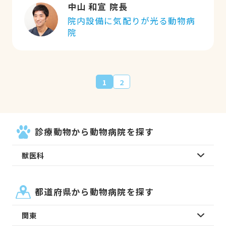
中山 和宣 院長
ご飯もおやつも食べます。お水も飲みま
院内設備に気配りが光る動物病
す。布団をホリホリ穴堀もするし、オシッ
院
コもうんちも自力でします。食欲がない時
は食欲増進剤もうまく使います。目も見え
るし耳も聞こえます。 歳はとったけど、好
き嫌いも増えたけど、寝てることも増えた
1
2
けど、当たり前の毎日が続いてます。 いち
かわ動物病院に通ったから、今があると私
は思ってます。先生方、看護師の皆さんい
つもありがとうございます。
診療動物から動物病院を探す
獣医科
都道府県から動物病院を探す
関東