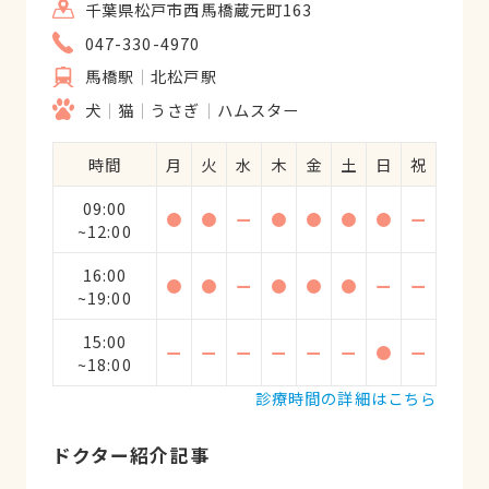
千葉県松戸市西馬橋蔵元町163
も「今日も頑張ったね。えらいね。」って
047-330-4970
声をかけてくれます。飼い主の私にも「毎
日通院頑張ってますね。気をつけて帰宅し
馬橋駅
北松戸駅
てくださいね」と毎回声をかけてくれまし
犬
猫
うさぎ
ハムスター
た。大人になっても誉められたり励まされ
る事は心が強くなります。看護師さんから
時間
月
火
水
木
金
土
日
祝
の労いの言葉を聞いて私も「よし！明日も
頑張ろう！」という気持ちで通院してま
09:00
●
●
ー
●
●
●
●
ー
~12:00
す。オススメの病院です。 僧帽弁閉鎖不全
症、三尖弁閉鎖不全症、大動脈からの逆
16:00
●
●
ー
●
●
●
ー
ー
流、と３ヶ所から逆流がある重度心臓病の
~19:00
愛犬です。この10年間、最初は経過観察を
15:00
し時折エコーをし、適切な時期から薬を飲
ー
ー
ー
ー
ー
ー
●
ー
~18:00
み始め、適切な薬を追加していき、必要が
診療時間の詳細はこちら
ない薬は投薬をやめたり、目の前の愛犬を
診て判断をしてくださいました。現在心臓
病の診断を受けてから闘病11年目を生きて
ドクター紹介記事
ます。スタスタ毎日散歩も楽しめてます。