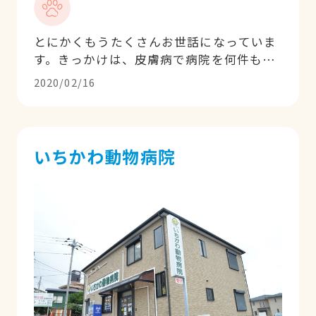
とにかくもうたくさんお世話になっていま
す。きっかけは、皮膚病で病院を何件も渡
り歩いていた友達ワンコが、狩野先生のと
2020/02/16
ころで良くなった！と教えてもらった事で
した。症状に対して、今までの先生とは違
ったアプローチの仕方や、飼い主の話を聞
いてくれる姿勢、飼い主がペットに対して
いちかわ動物病院
すべき事をきちんと説明してくれる優しさ
を込めた厳しい姿勢など、とにかく信用で
きるよ！と言われました。本当にその通り
の先生です。