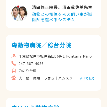
清田修正院長、清田眞佐美先生
動物との相性を考え飼い主が獣
医師を選べるシステム
森動物病院／稔台分院
千葉県松戸市松戸新田569-1 Fontana Minoridai 102号室
047-367-4086
みのり台駅
犬
猫
鳥類
うさぎ
ハムスター
フェレット
すべて見る