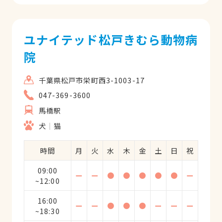
ユナイテッド松戸きむら動物病
院
千葉県松戸市栄町西3-1003-17
047-369-3600
馬橋駅
犬
猫
時間
月
火
水
木
金
土
日
祝
09:00
ー
ー
●
●
●
●
●
ー
~12:00
16:00
ー
ー
●
●
●
ー
ー
ー
~18:30