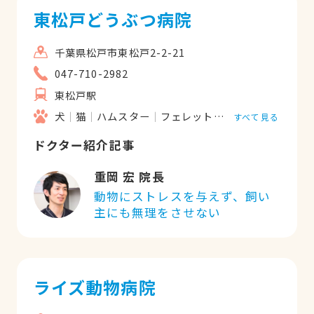
して亡くなってもおかしくない状態だった
東松戸どうぶつ病院
ところを、循環器の専門医の先生が病気を
見つけて下さり、適切な処置をしてくださ
千葉県松戸市東松戸2-2-21
り命を助けてくださいました。あの時に命
047-710-2982
を助けてくださったから17歳になりまし
東松戸駅
た。本当に感謝してます。 どの先生も話を
良く聞いて下さいます。心配や不安も聞い
犬
猫
ハムスター
フェレット
うさぎ
すべて見る
て下さり丁寧に診察をしてくださいます。
ドクター紹介記事
アドバイスもしてくれるし、手術ができな
い愛犬に対しても「根本的に治らなくとも
重岡 宏 院長
目の前の事をその都度、対処していきまし
動物にストレスを与えず、飼い
ょう」と今必要な治療を提案してくださっ
主にも無理をさせない
たので「前向きに今できることをコツコツ
頑張ることで未来は作られるんだ」と飼い
主の私が希望を持つことができました。 ま
た受付をされている看護師の皆さんも親切
ライズ動物病院
で優しく対応してくださいます。今は腎臓
病の治療で毎日点滴に通ってます。愛犬に