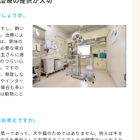
治療の提供が大切
でしょうか。
ますし、飼い
す。治療によ
は、意味の
が必要な場合
い主さんに選
のつらい心
す。ですの
よ、無理しな
ビやインター
る場合も多い
は動物にと
にお考えですか。
が第一であって、犬や猫のためではありません。例えば牛を
その牛を食料として利用することで人々が健康でいられるた