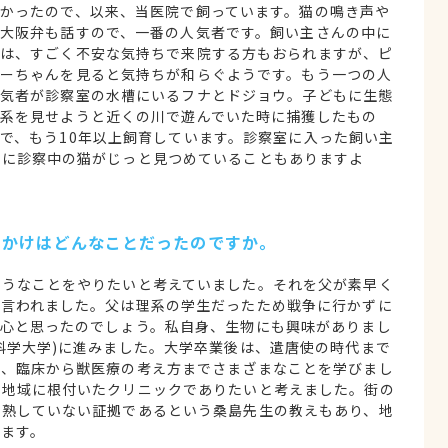
かったので、以来、当医院で飼っています。猫の鳴き声や
大阪弁も話すので、一番の人気者です。飼い主さんの中に
は、すごく不安な気持ちで来院する方もおられますが、ピ
ーちゃんを見ると気持ちが和らぐようです。もう一つの人
気者が診察室の水槽にいるフナとドジョウ。子どもに生態
系を見せようと近くの川で遊んでいた時に捕獲したもの
で、もう10年以上飼育しています。診察室に入った飼い主
まに診察中の猫がじっと見つめていることもありますよ
っかけはどんなことだったのですか。
ようなことをやりたいと考えていました。それを父が素早く
く言われました。父は理系の学生だったため戦争に行かずに
安心と思ったのでしょう。私自身、生物にも興味がありまし
科学大学)に進みました。大学卒業後は、遣唐使の時代まで
て、臨床から獣医療の考え方までさまざまなことを学びまし
、地域に根付いたクリニックでありたいと考えました。街の
成熟していない証拠であるという桑島先生の教えもあり、地
ます。