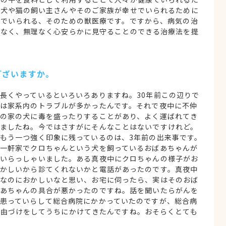
、犬や猫の飼い主さんやそのご家族が幸せでいられるために
せでいられる、そのための獣医療です。ですから、病気の治
はなく、無理なく心安らかに見守ることのできる治療法を提
ございますか。
長くやっているといろいろありますね。30年前この辺りで
は家系内のトラブルが多かったんです。それで夜中に不仲
の家の犬に毒を盛ったりすることがあり、よく運ばれてき
ましたね。今ではさすがにそんなことはないですけれど。
もう一つ強く印象に残っているのは、3年前の出来事です。
一軒家でクロちゃんという犬を飼っているおばあちゃんが
いらっしゃいました。ある真夜中にクロちゃんの様子がお
かしいから診てくれないかと電話があったのです。真夜中
なのにおかしいなと思い、お宅に伺ったら、実はそのおば
あちゃんの具合が悪かったのですね。話を聞いたらがんを
患っていらして総合病院にかかっていたのですが、総合病
理由づけをしてうちにかけてきたんですね。おそらくとても