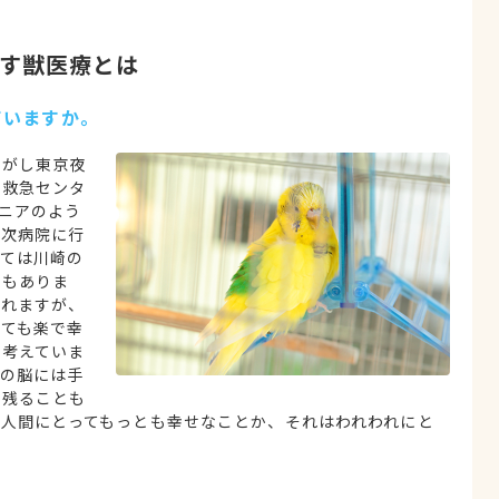
す獣医療とは
ていますか。
ひがし東京夜
物救急センタ
ニアのよう
二次病院に行
ては川崎の
ともありま
られますが、
ても楽で幸
と考えていま
の脳には手
て残ることも
人間にとってもっとも幸せなことか、それはわれわれにと