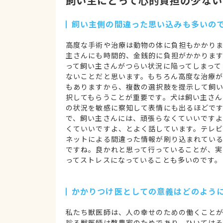
飼い主にとって心的負担の少ない
飼い主側の間違った思い込みも多いの
高度な手術や治療は動物の体に負担もかかり
主さんにも時間的、金銭的に負担がかかりま
って飼い主さんがつらい状況に陥ってしまって
ないことだと思います。もちろん高度な治療
もありますから、複数の選択肢を提示して飼
択してもらうことが重要です。犬は飼い主さん
の状況を敏感に察知して表情にも出るほどで
で、飼い主さんには、頑張らなくていいです
くていいですよ、とよく話しています。テレ
ネットによる間違った情報が刷り込まれてい
ですね。良かれと思って行っていることが、実
ってストレスになっていることも多いのです。
かかりつけ医としての意義はどのよう
私たち獣医師は、人の幸せのための働くこと
診る獣医師は酪農家のためであり、ひいては