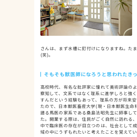
さんは、まず水槽に釘付けになりますね。た
(笑)。
そもそも獣医師になろうと思われたき
高校時代、有名な批評家に憧れて美術評論の
察知して、文系ではなく理系に進学しろと強
すんだという経験もあって、理系の方が将来
たので、日本獣医畜産大学(現・日本獣医生命
遡る馬医の家系である桑島法昭先生に師事し
た。開業する際は、住民がごく自然に訪れる
中で臨床医の存在が目立つのは、社会として
域の中にうずもれたいと考えたことを覚えてい