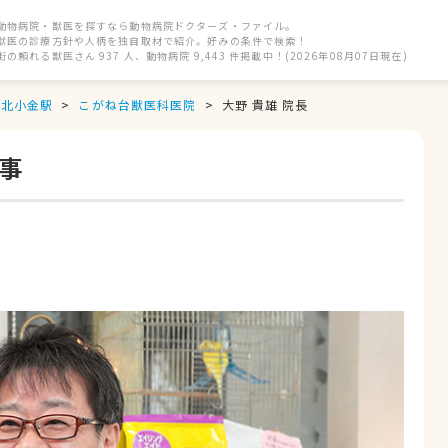
動物病院・獣医を探すなら動物病院ドクターズ・ファイル。
獣医の診療方針や人柄を独自取材で紹介。好みの条件で検索！
街の頼れる獣医さん 937 人、動物病院 9,443 件掲載中！(2026年08月07日現在)
北小金駅
こがね台獣医科医院
大野 貴雄 院長
記事