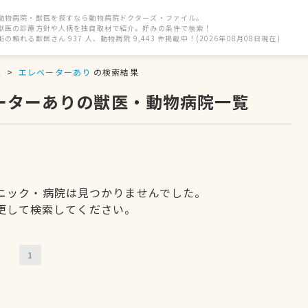
動物病院・獣医を探すなら動物病院ドクターズ・ファイル。
獣医の診療方針や人柄を独自取材で紹介。好みの条件で検索！
街の頼れる獣医さん 937 人、動物病院 9,443 件掲載中！(2026年08月08日現在)
駅
エレベーターあり
の検索結果
ベーターありの獣医・動物病院一覧
ニック・病院は見つかりませんでした。
更して検索してください。
1