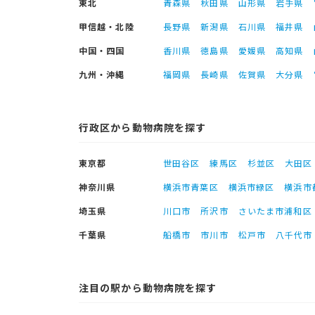
東北
青森県
秋田県
山形県
岩手県
甲信越・北陸
長野県
新潟県
石川県
福井県
中国・四国
香川県
徳島県
愛媛県
高知県
九州・沖縄
福岡県
長崎県
佐賀県
大分県
行政区から動物病院を探す
東京都
世田谷区
練馬区
杉並区
大田区
神奈川県
横浜市青葉区
横浜市緑区
横浜市
埼玉県
川口市
所沢市
さいたま市浦和区
千葉県
船橋市
市川市
松戸市
八千代市
注目の駅から動物病院を探す