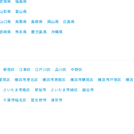
宮城県
福島県
山梨県
富山県
山口県
鳥取県
島根県
岡山県
広島県
宮崎県
熊本県
鹿児島県
沖縄県
新宿区
江東区
江戸川区
品川区
中野区
都筑区
横浜市港北区
横浜市港南区
横浜市鶴見区
横浜市戸塚区
横浜
さいたま市南区
草加市
さいたま市緑区
越谷市
千葉市稲毛区
習志野市
浦安市