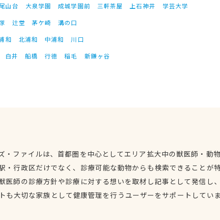
尾山台
大泉学園
成城学園前
三軒茶屋
上石神井
学芸大学
塚
辻堂
茅ケ崎
溝の口
浦和
北浦和
中浦和
川口
白井
船橋
行徳
稲毛
新鎌ヶ谷
ズ・ファイルは、首都圏を中心としてエリア拡大中の獣医師・動
駅・行政区だけでなく、診療可能な動物からも検索できることが
獣医師の診療方針や診療に対する想いを取材し記事として発信し
トも大切な家族として健康管理を行うユーザーをサポートしてい