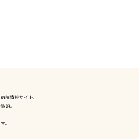
物病院情報サイト。
特徴的。
、
ます。