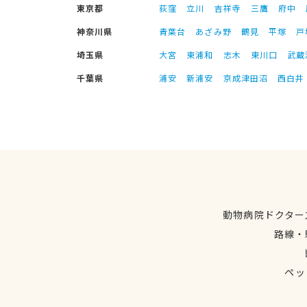
東京都
荻窪
立川
吉祥寺
三鷹
府中
神奈川県
青葉台
あざみ野
鶴見
平塚
戸
埼玉県
大宮
東浦和
志木
東川口
武蔵
千葉県
浦安
新浦安
京成津田沼
西白井
動物病院ドクター
路線・
ペッ