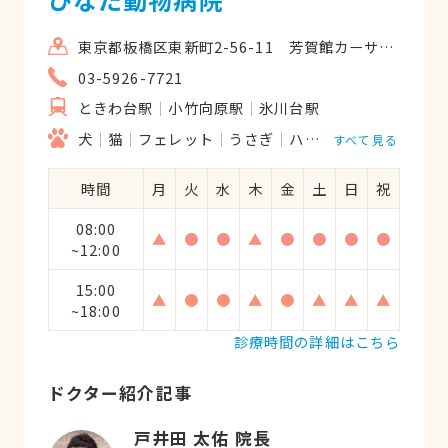
も納得いくまで説明をしてくれます。費用
の面も相談しながら対応してくれたりと、
東京都板橋区東新町2-56-11 芳賀館カーサフローラ2 103
本当に助かってます。7匹もいるのにそれ
03-5926-7721
ぞれの名前も完璧に覚えてる先生に心意気
ときわ台駅
小竹向原駅
氷川台駅
も感じます（笑）。飼い主である人間の私
も、こんな素敵な病院＆ホームドクターに
犬
猫
フェレット
うさぎ
ハムスター
モルモッ
すべて見る
めぐり合えたらな〜って思います。
時間
月
火
水
木
金
土
日
祝
08:00
▲
●
●
▲
●
●
●
●
~12:00
15:00
▲
●
●
▲
●
▲
▲
▲
~18:00
診療時間の詳細はこちら
ドクター紹介記事
戸井田 太佑 院長