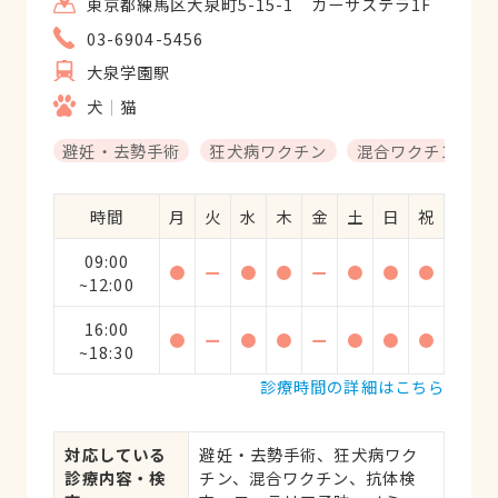
東京都練馬区大泉町5-15-1 カーサステラ1F
03-6904-5456
大泉学園駅
犬
猫
避妊・去勢手術
狂犬病ワクチン
混合ワクチン
時間
月
火
水
木
金
土
日
祝
09:00
●
ー
●
●
ー
●
●
●
~12:00
16:00
●
ー
●
●
ー
●
●
●
~18:30
診療時間の詳細はこちら
対応している
避妊・去勢手術、狂犬病ワク
診療内容・検
チン、混合ワクチン、抗体検