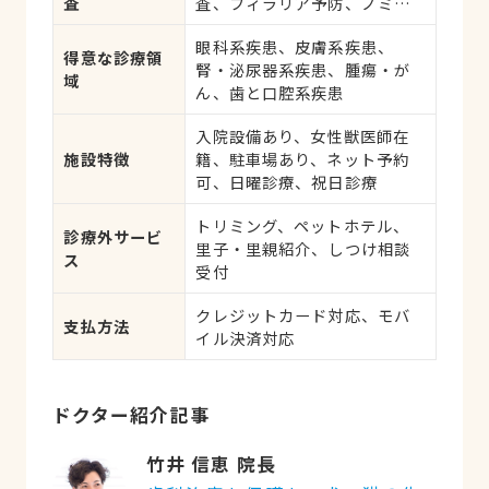
査
査、フィラリア予防、ノミ・
ダニ予防、マイクロチップ対
眼科系疾患、皮膚系疾患、
応、健康診断、各種検査、外
得意な診療領
腎・泌尿器系疾患、腫瘍・が
科手術
域
ん、歯と口腔系疾患
入院設備あり、女性獣医師在
施設特徴
籍、駐車場あり、ネット予約
可、日曜診療、祝日診療
トリミング、ペットホテル、
診療外サービ
里子・里親紹介、しつけ相談
ス
受付
クレジットカード対応、モバ
支払方法
イル決済対応
ドクター紹介記事
竹井 信恵 院長