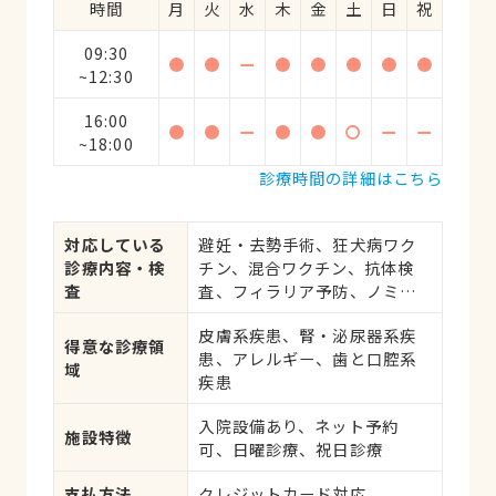
時間
月
火
水
木
金
土
日
祝
09:30
●
●
ー
●
●
●
●
●
~12:30
16:00
●
●
ー
●
●
〇
ー
ー
~18:00
診療時間の詳細はこちら
対応している
避妊・去勢手術、狂犬病ワク
診療内容・検
チン、混合ワクチン、抗体検
査
査、フィラリア予防、ノミ・
ダニ予防、マイクロチップ対
皮膚系疾患、腎・泌尿器系疾
応、健康診断、各種検査、外
得意な診療領
患、アレルギー、歯と口腔系
科手術
域
疾患
入院設備あり、ネット予約
施設特徴
可、日曜診療、祝日診療
支払方法
クレジットカード対応