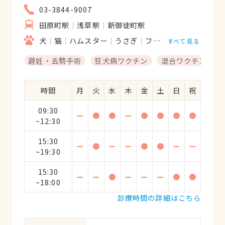
だ4歳ですが毎年の健康診断もお願いした
03-3844-9007
いと思いますスタッフさんも皆さん行くと
田原町駅
浅草駅
新御徒町駅
笑顔で優しくこれからも私はジアス動物病
犬
猫
ハムスター
うさぎ
フェレット
ハリネズ
院さんを頼りにします長くなりましたが最
すべて見る
後に病気ではなくても電話でも気になる事
避妊・去勢手術
狂犬病ワクチン
混合ワクチン
に対してきちんとお答えして頂き信頼感が
増しました有りがたい気持ちです
時間
月
火
水
木
金
土
日
祝
09:30
ー
●
●
ー
●
●
●
●
~12:30
15:30
ー
●
ー
ー
●
●
ー
ー
~19:30
15:30
ー
ー
●
ー
ー
ー
●
●
~18:00
診療時間の詳細はこちら