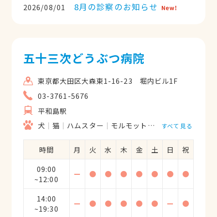
8月の診察のお知らせ
2026/08/01
五十三次どうぶつ病院
東京都大田区大森東1-16-23 堀内ビル1F
03-3761-5676
平和島駅
犬
猫
ハムスター
モルモット
フェレット
うさ
すべて見る
時間
月
火
水
木
金
土
日
祝
09:00
ー
●
●
●
●
●
●
●
~12:00
14:00
ー
●
●
●
●
●
ー
●
~19:30