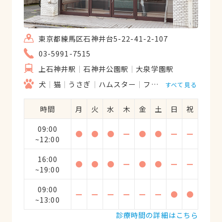
東京都練馬区石神井台5-22-41-2-107
03-5991-7515
上石神井駅
石神井公園駅
大泉学園駅
犬
猫
うさぎ
ハムスター
フェレット
小鳥
すべて見る
時間
月
火
水
木
金
土
日
祝
09:00
●
●
●
ー
●
●
ー
ー
~12:00
16:00
●
●
●
ー
●
●
ー
ー
~19:00
09:00
ー
ー
ー
ー
ー
ー
●
●
~13:00
診療時間の詳細はこちら