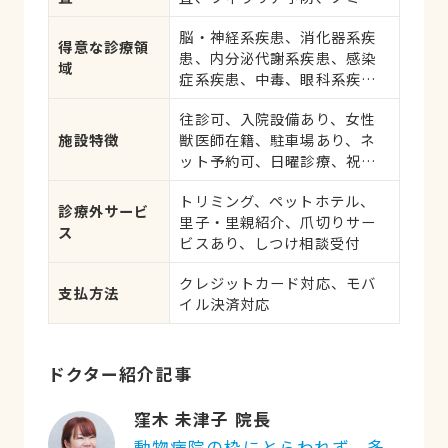
ダニ予防、マイクロチップ対
脳・神経系疾患、消化器系疾
応、健康診断、各種検査、外
得意な診療領
患、内分泌代謝系疾患、感染
科手術
域
症系疾患、中毒、眼科系疾
患、循環器系疾患、肝・胆・
往診可、入院設備あり、女性
すい臓系疾患、血液・免疫系
施設特徴
獣医師在籍、駐車場あり、ネ
疾患、耳系疾患、寄生虫、心
ット予約可、日曜診療、祝日
の病気、皮膚系疾患、呼吸器
診療
系疾患、腎・泌尿器系疾患、
トリミング、ペットホテル、
生殖器系疾患、腫瘍・がん、
診療外サービ
里子・里親紹介、爪切りサー
アレルギー、歯と口腔系疾
ス
ビスあり、しつけ相談受付
患、けが・その他
クレジットカード対応、モバ
支払方法
イル決済対応
ドクター紹介記事
窪木 未津子 院長
動物病院の枠にとらわれず、多