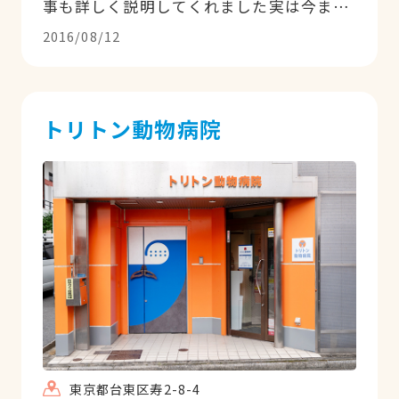
事も詳しく説明してくれました実は今まで
ずっと違う病院でしたが愛犬が具合悪くな
2016/08/12
った日が日曜で困ってた所友人のかかりつ
けのジアスさんを紹介され行きました初め
てだったのですがまるで何年も行ってる病
院の感じになりました先生始めスタッフさ
トリトン動物病院
んもとても優しく感じが良く通う様になり
ました1つ1つ丁寧に分かりやすくの説明で
す感謝してます飼い主に取って愛犬は家族
の一員ですもちろん猫ちゃんなど他の動物
の飼い主さんも一緒ですよね具合 が悪けれ
ば心配でたまらなくすぐ病院それが日曜や
祭日になる事も多くそんな時ジアスさんは
考えてくれてます日曜祭日もやってますし
時間外でも連絡入れたら折り返しの連絡も
ありました本当に有りがいです病院には行
かない事健康が一番ですがジアスさんの様
な病院が近くで心強い気持ちです愛犬はま
東京都台東区寿2-8-4