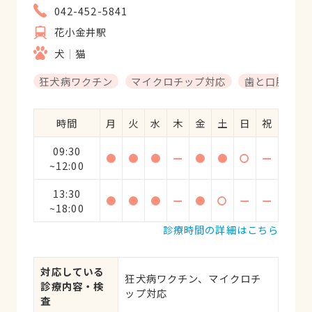
042-452-5841
花小金井駅
犬
猫
狂犬病ワクチン
マイクロチップ対応
歯と口腔系疾
時間
月
火
水
木
金
土
日
祝
09:30
●
●
●
ー
●
●
〇
ー
~12:00
13:30
●
●
●
ー
●
〇
ー
ー
~18:00
診療時間の詳細はこちら
対応している
狂犬病ワクチン、マイクロチ
診療内容・検
ップ対応
査