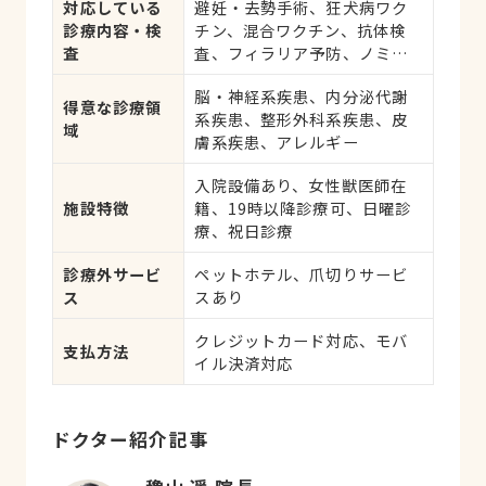
対応している
避妊・去勢手術、狂犬病ワク
診療内容・検
チン、混合ワクチン、抗体検
査
査、フィラリア予防、ノミ・
ダニ予防、マイクロチップ対
脳・神経系疾患、内分泌代謝
応、健康診断、各種検査、外
得意な診療領
系疾患、整形外科系疾患、皮
科手術
域
膚系疾患、アレルギー
入院設備あり、女性獣医師在
施設特徴
籍、19時以降診療可、日曜診
療、祝日診療
診療外サービ
ペットホテル、爪切りサービ
ス
スあり
クレジットカード対応、モバ
支払方法
イル決済対応
ドクター紹介記事