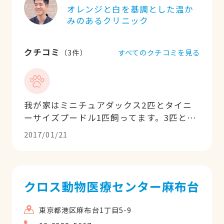
オレンジと白を基調とした温か
みのあるクリニック
クチコミ
すべてのクチコミを見る
（
3
件）
我が家はミニチュアダックス2匹とタイニ
ーサイズプードル1匹飼ってます。3匹とも
お世話になりましたが、親切、丁寧、納得
2017/01/21
いく説明で安心して診察が受けられまし
た。スタッフの方も、優しくて感じの良い
方でした。
クロス動物医療センター麻布台
東京都港区麻布台1丁目5-9