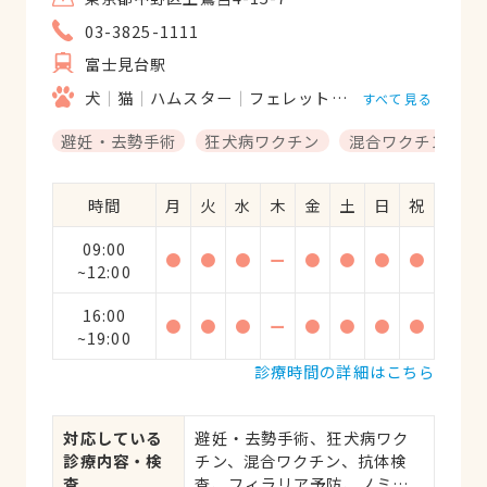
03-3825-1111
富士見台駅
犬
猫
ハムスター
フェレット
モルモット
リス
すべて見る
避妊・去勢手術
狂犬病ワクチン
混合ワクチン
時間
月
火
水
木
金
土
日
祝
09:00
●
●
●
ー
●
●
●
●
~12:00
16:00
●
●
●
ー
●
●
●
●
~19:00
診療時間の詳細はこちら
対応している
避妊・去勢手術、狂犬病ワク
診療内容・検
チン、混合ワクチン、抗体検
査
査、フィラリア予防、ノミ・