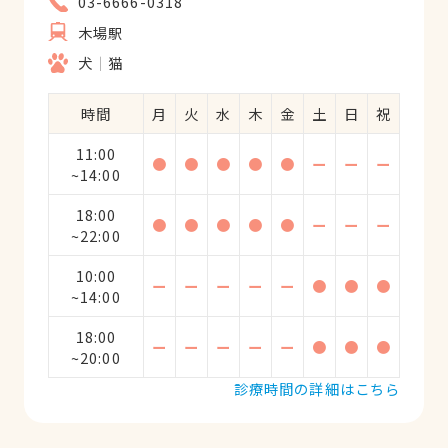
03-6666-0318
木場駅
犬
猫
時間
月
火
水
木
金
土
日
祝
11:00
●
●
●
●
●
ー
ー
ー
~14:00
18:00
●
●
●
●
●
ー
ー
ー
~22:00
10:00
ー
ー
ー
ー
ー
●
●
●
~14:00
18:00
ー
ー
ー
ー
ー
●
●
●
~20:00
診療時間の詳細はこちら