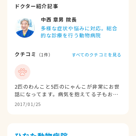
ドクター紹介記事
中西 章男 院長
多様な症状や悩みに対応。総合
的な診療を行う動物病院
クチコミ
すべてのクチコミを見る
（
1
件）
2匹のわんこと5匹のにゃんこが非常にお世
話になってます。病気を抱えてる子もお
り、ここ数年はお世話になりっぱなしで
2017/01/25
す。どの先生も看護師さんもとても親切
で、まるで人間の子供を診察するような接
し方に安心して任せられます。また飼い主
の気持ちを酌んでくださり、治療に関して
ひなた動物病院