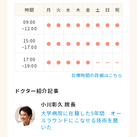
時間
月
火
水
木
金
土
日
祝
09:00
●
●
●
●
●
●
●
●
~12:00
15:00
●
●
●
●
●
●
●
●
~17:00
17:00
●
●
●
●
●
ー
ー
ー
~19:00
診療時間の詳細はこちら
ドクター紹介記事
小川彰久 院長
大学病院に在籍した5年間 オー
ルラウンドにこなせる技術を磨
いた