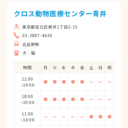
クロス動物医療センター青井
東京都足立区青井1丁目2-15
03-3887-4630
五反野駅
犬
猫
時間
月
火
水
木
金
土
日
祝
11:00
●
●
●
●
●
ー
ー
ー
~14:00
18:00
●
●
●
●
●
ー
ー
ー
~20:00
11:00
ー
ー
ー
ー
ー
●
●
●
~14:00