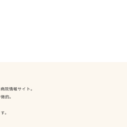
物病院情報サイト。
特徴的。
、
ます。