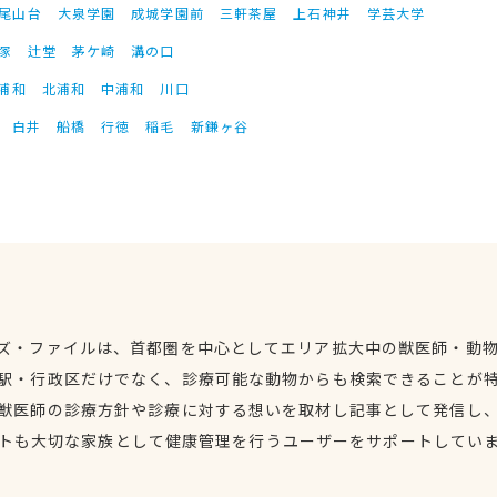
尾山台
大泉学園
成城学園前
三軒茶屋
上石神井
学芸大学
塚
辻堂
茅ケ崎
溝の口
浦和
北浦和
中浦和
川口
白井
船橋
行徳
稲毛
新鎌ヶ谷
ズ・ファイルは、首都圏を中心としてエリア拡大中の獣医師・動
駅・行政区だけでなく、診療可能な動物からも検索できることが
獣医師の診療方針や診療に対する想いを取材し記事として発信し
トも大切な家族として健康管理を行うユーザーをサポートしてい