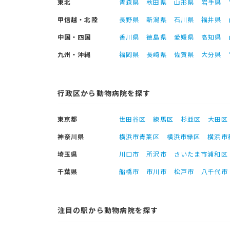
東北
青森県
秋田県
山形県
岩手県
甲信越・北陸
長野県
新潟県
石川県
福井県
中国・四国
香川県
徳島県
愛媛県
高知県
九州・沖縄
福岡県
長崎県
佐賀県
大分県
行政区から動物病院を探す
東京都
世田谷区
練馬区
杉並区
大田区
神奈川県
横浜市青葉区
横浜市緑区
横浜市
埼玉県
川口市
所沢市
さいたま市浦和区
千葉県
船橋市
市川市
松戸市
八千代市
注目の駅から動物病院を探す