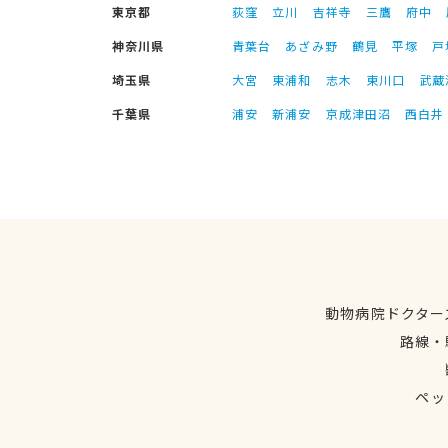
東京都
荻窪
立川
吉祥寺
三鷹
府中
神奈川県
青葉台
あざみ野
鶴見
平塚
戸
埼玉県
大宮
東浦和
志木
東川口
武蔵
千葉県
浦安
新浦安
京成津田沼
西白井
動物病院ドクター
路線・
ペッ