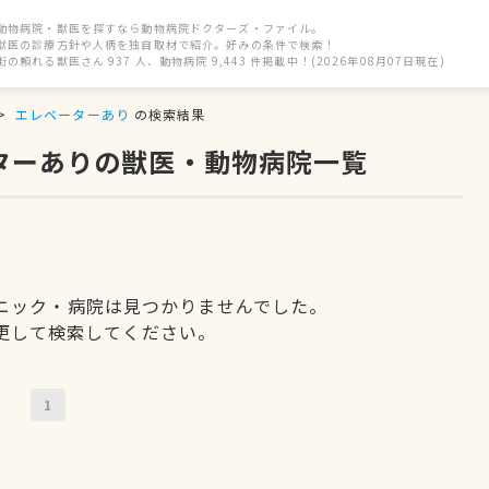
動物病院・獣医を探すなら動物病院ドクターズ・ファイル。
獣医の診療方針や人柄を独自取材で紹介。好みの条件で検索！
街の頼れる獣医さん 937 人、動物病院 9,443 件掲載中！(2026年08月07日現在)
エレベーターあり
の検索結果
ーターありの獣医・動物病院一覧
ニック・病院は見つかりませんでした。
更して検索してください。
1