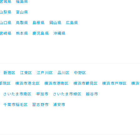
宮城県
福島県
山梨県
富山県
山口県
鳥取県
島根県
岡山県
広島県
宮崎県
熊本県
鹿児島県
沖縄県
新宿区
江東区
江戸川区
品川区
中野区
都筑区
横浜市港北区
横浜市港南区
横浜市鶴見区
横浜市戸塚区
横浜
さいたま市南区
草加市
さいたま市緑区
越谷市
千葉市稲毛区
習志野市
浦安市