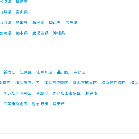
宮城県
福島県
山梨県
富山県
山口県
鳥取県
島根県
岡山県
広島県
宮崎県
熊本県
鹿児島県
沖縄県
新宿区
江東区
江戸川区
品川区
中野区
都筑区
横浜市港北区
横浜市港南区
横浜市鶴見区
横浜市戸塚区
横浜
さいたま市南区
草加市
さいたま市緑区
越谷市
千葉市稲毛区
習志野市
浦安市