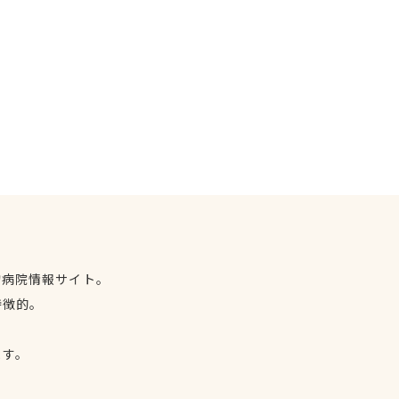
物病院情報サイト。
特徴的。
、
ます。