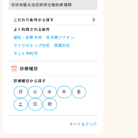
母体保護法指定医師在籍医療機関
こだわり条件から探す
よく利用される条件
避妊・去勢手術
狂犬病ワクチン
マイクロチップ対応
夜間対応
ネット予約可
診療曜日
診療曜日から探す
月
火
水
木
金
土
日
祝
すべてをクリア