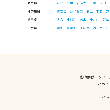
東京都
荻窪
立川
吉祥寺
三鷹
府中
神奈川県
青葉台
あざみ野
鶴見
平塚
戸
埼玉県
大宮
東浦和
志木
東川口
武蔵
千葉県
浦安
新浦安
京成津田沼
西白井
動物病院ドクター
路線・
ペッ