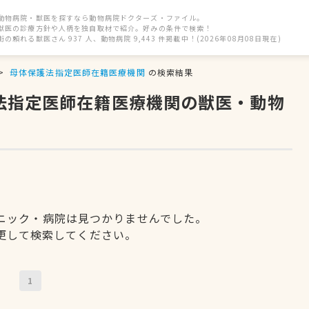
動物病院・獣医を探すなら動物病院ドクターズ・ファイル。
獣医の診療方針や人柄を独自取材で紹介。好みの条件で検索！
街の頼れる獣医さん 937 人、動物病院 9,443 件掲載中！(2026年08月08日現在)
母体保護法指定医師在籍医療機関
の検索結果
護法指定医師在籍医療機関の獣医・動物
ニック・病院は見つかりませんでした。
更して検索してください。
1