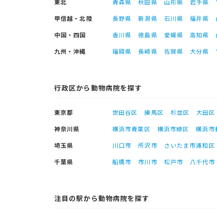
東北
青森県
秋田県
山形県
岩手県
甲信越・北陸
長野県
新潟県
石川県
福井県
中国・四国
香川県
徳島県
愛媛県
高知県
九州・沖縄
福岡県
長崎県
佐賀県
大分県
行政区から動物病院を探す
東京都
世田谷区
練馬区
杉並区
大田区
神奈川県
横浜市青葉区
横浜市緑区
横浜市
埼玉県
川口市
所沢市
さいたま市浦和区
千葉県
船橋市
市川市
松戸市
八千代市
注目の駅から動物病院を探す