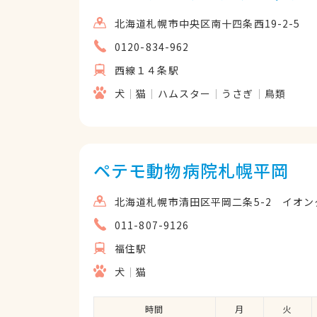
までになりました。あの時こちらの病
北海道札幌市中央区南十四条西19-2-5
日を迎えられなかったかも知れない
ものだなと、少しでも医療に不安や
0120-834-962
をおすすめします。アネス動物病院院
西線１４条駅
甲斐があり本当に素晴らしい動物病
ろしくお願い致します。Instagram
犬
猫
ハムスター
うさぎ
鳥類
も あと少し…頑張って‼️
ペテモ動物病院札幌平岡
北海道札幌市清田区平岡二条5-2 イオ
011-807-9126
福住駅
犬
猫
時間
月
火