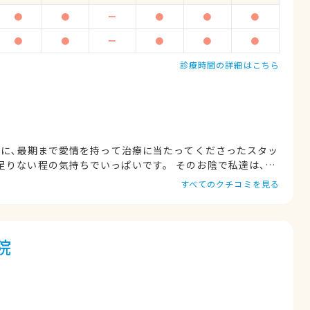
●
●
ー
●
●
●
●
●
ー
●
●
●
診療時間の詳細はこちら
歳)に､最期まで愛情を持って治療に当たってくださったスタッ
足りない程の気持ちでいっぱいです。 そのお陰で私達は､時
悟をすることが出来ました。 お忙しい中､いつも丁寧に対
すべてのクチコミを見る
ざいました。 息子の最期にこの病院を選び､スタッフの皆さ
げます。
院