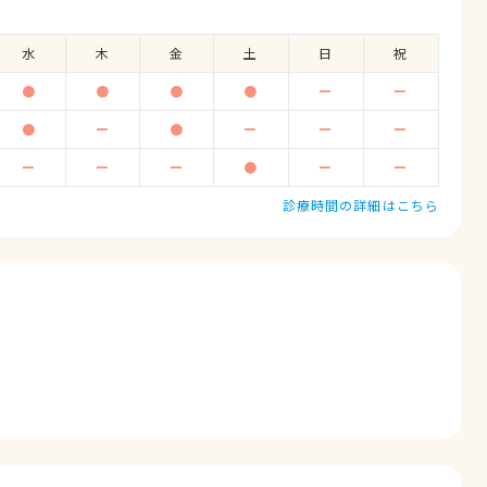
水
木
金
土
日
祝
●
●
●
●
ー
ー
●
ー
●
ー
ー
ー
ー
ー
ー
●
ー
ー
診療時間の詳細はこちら