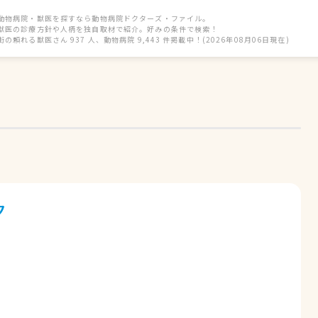
動物病院・獣医を探すなら動物病院ドクターズ・ファイル。
獣医の診療方針や人柄を独自取材で紹介。好みの条件で検索！
街の頼れる獣医さん 937 人、動物病院 9,443 件掲載中！(2026年08月06日現在)
ク