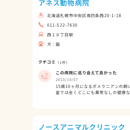
アネス動物病院
北海道札幌市中央区南四条西20-1-18
011-522-7630
西１８丁目駅
犬
猫
クチコミ
（
1
件）
この病院に巡り会えて良かった
2023/10/07
15歳10ヶ月になるポメラニアンの
査では全くどこにも異常なしの健康
り、その旨をお伝えして以前の病院
セカンドオピニオンで受診しました
べれなくなった原因を検査していくな
らは本当にLINEで悩みを聞いて下さ
常に探して下さいました。食べれる
ノースアニマルクリニック
の今日腎臓の数値も下がりあれほど