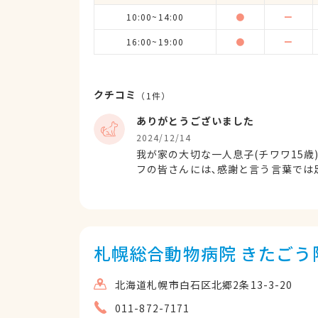
10:00~14:00
●
ー
16:00~19:00
●
ー
クチコミ
（
1
件）
ありがとうございました
2024/12/14
我が家の大切な一人息子(チワワ15
フの皆さんには､感謝と言う言葉では
間をかけてこの子の最期に向き合う覚
応して下さって､本当にありがとうご
んに出会えた事に､心から感謝申し上
札幌総合動物病院 きたごう
北海道札幌市白石区北郷2条13-3-20
011-872-7171