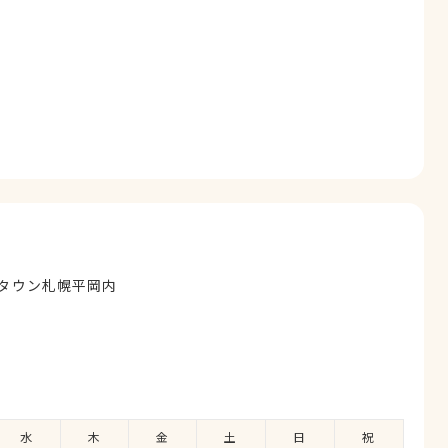
院でお世話になっていなければ愛犬は11月の16歳のお誕生
と思うと、出逢いとは本当に大切な人生を変えてしまう程の
不信感を抱いたなら、違う病院の獣医さんを尋ねてみること
長先生はじめ他の先生方、スタッフの皆様 優しくて、頼り
院だと思います。まだまだこれからもお世話になります。よ
では爆食Girlと呼ばれてる我が家の愛犬…爆食Girlに戻るの
ンタウン札幌平岡内
水
木
金
土
日
祝