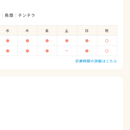
ぎ
鳥類
チンチラ
水
木
金
土
日
祝
●
●
●
●
●
〇
●
●
●
ー
●
〇
診療時間の詳細はこちら