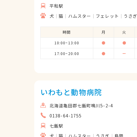
平和駅
犬
猫
ハムスター
フェレット
うさ
時間
月
火
10:00~13:00
●
●
17:00~20:00
●
ー
いわもと動物病院
北海道亀田郡七飯町鳴川5-2-4
0138-64-1755
七飯駅
犬
猫
ハムスター
うさぎ
鳥類