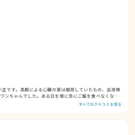
飼い主です。高齢による心臓の薬は服用していたもの、血液検
なワンちゃんでした。ある日を境に急にご飯を食べなくな
に通っておりましたが、一向に改善されず、こちらの病院に
すべてのクチコミを見る
。とても真剣に悩みを聞いて下さり、寄り添って下さり、食
かで、腎臓数値が5倍にも上がっていることがわかりそこか
り、どうしたら食べれるか?!治療と並行して一番良い方法を
までの道のりは本当に険しく大変でしたが、なんと１ヶ月後
までに苦労した食欲が、自分から食べたいと吠えて要求する