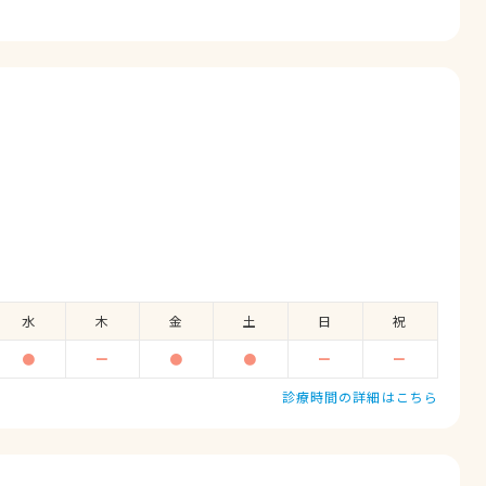
水
木
金
土
日
祝
●
ー
●
●
ー
ー
診療時間の詳細はこちら