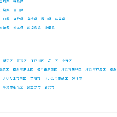
宮城県
福島県
山梨県
富山県
山口県
鳥取県
島根県
岡山県
広島県
宮崎県
熊本県
鹿児島県
沖縄県
新宿区
江東区
江戸川区
品川区
中野区
都筑区
横浜市港北区
横浜市港南区
横浜市鶴見区
横浜市戸塚区
横浜
さいたま市南区
草加市
さいたま市緑区
越谷市
千葉市稲毛区
習志野市
浦安市