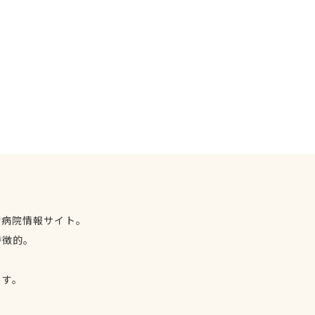
物病院情報サイト。
特徴的。
、
ます。