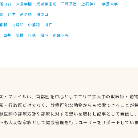
尾山台
大泉学園
成城学園前
三軒茶屋
上石神井
学芸大学
塚
辻堂
茅ケ崎
溝の口
浦和
北浦和
中浦和
川口
白井
船橋
行徳
稲毛
新鎌ヶ谷
ズ・ファイルは、首都圏を中心としてエリア拡大中の獣医師・動
駅・行政区だけでなく、診療可能な動物からも検索できることが
獣医師の診療方針や診療に対する想いを取材し記事として発信し
トも大切な家族として健康管理を行うユーザーをサポートしてい