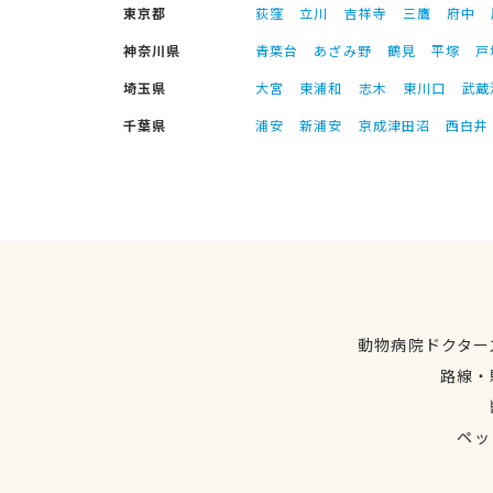
東京都
荻窪
立川
吉祥寺
三鷹
府中
神奈川県
青葉台
あざみ野
鶴見
平塚
戸
埼玉県
大宮
東浦和
志木
東川口
武蔵
千葉県
浦安
新浦安
京成津田沼
西白井
動物病院ドクター
路線・
ペッ