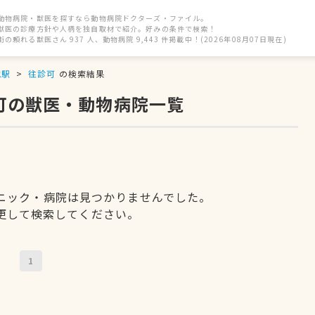
動物病院・獣医を探すなら動物病院ドクターズ・ファイル。
獣医の診療方針や人柄を独自取材で紹介。好みの条件で検索！
街の頼れる獣医さん 937 人、動物病院 9,443 件掲載中！(2026年08月07日現在)
城駅
往診可
の検索結果
可の獣医・動物病院一覧
ニック・病院は見つかりませんでした。
更して検索してください。
1