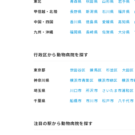
東北
青森県
秋田県
山形県
岩手県
甲信越・北陸
長野県
新潟県
石川県
福井県
中国・四国
香川県
徳島県
愛媛県
高知県
九州・沖縄
福岡県
長崎県
佐賀県
大分県
行政区から動物病院を探す
東京都
世田谷区
練馬区
杉並区
大田区
神奈川県
横浜市青葉区
横浜市緑区
横浜市
埼玉県
川口市
所沢市
さいたま市浦和区
千葉県
船橋市
市川市
松戸市
八千代市
注目の駅から動物病院を探す