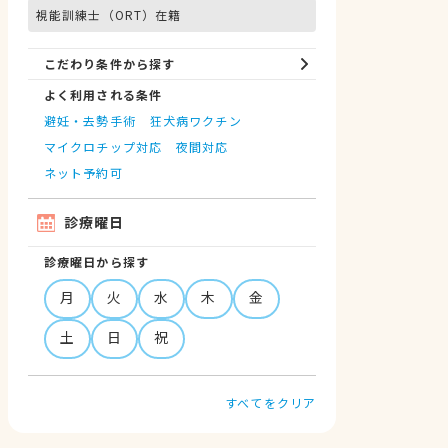
視能訓練士（ORT）在籍
こだわり条件から探す
よく利用される条件
避妊・去勢手術
狂犬病ワクチン
マイクロチップ対応
夜間対応
ネット予約可
診療曜日
診療曜日から探す
月
火
水
木
金
土
日
祝
すべてをクリア