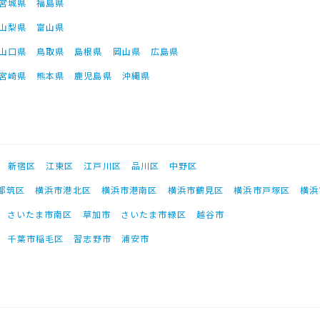
宮城県
福島県
山梨県
富山県
山口県
鳥取県
島根県
岡山県
広島県
宮崎県
熊本県
鹿児島県
沖縄県
新宿区
江東区
江戸川区
品川区
中野区
都筑区
横浜市港北区
横浜市港南区
横浜市鶴見区
横浜市戸塚区
横浜
さいたま市南区
草加市
さいたま市緑区
越谷市
千葉市稲毛区
習志野市
浦安市