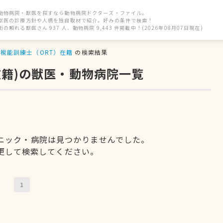
動物病院・獣医を探すなら動物病院ドクターズ・ファイル。
獣医の診療方針や人柄を独自取材で紹介。好みの条件で検索！
街の頼れる獣医さん 937 人、動物病院 9,443 件掲載中！(2026年08月07日現在)
視能訓練士（ORT）在籍
の検索結果
在籍)の獣医・動物病院一覧
ニック・病院は見つかりませんでした。
更して検索してください。
1