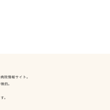
物病院情報サイト。
特徴的。
、
ます。