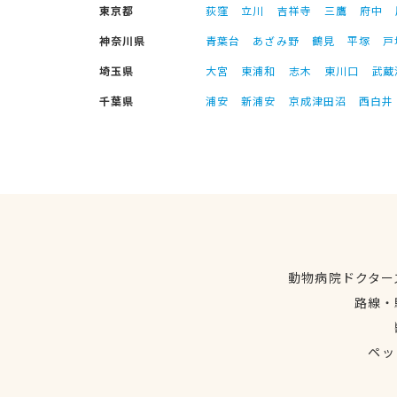
東京都
荻窪
立川
吉祥寺
三鷹
府中
神奈川県
青葉台
あざみ野
鶴見
平塚
戸
埼玉県
大宮
東浦和
志木
東川口
武蔵
千葉県
浦安
新浦安
京成津田沼
西白井
動物病院ドクター
路線・
ペッ