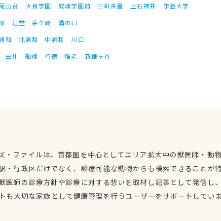
尾山台
大泉学園
成城学園前
三軒茶屋
上石神井
学芸大学
塚
辻堂
茅ケ崎
溝の口
浦和
北浦和
中浦和
川口
白井
船橋
行徳
稲毛
新鎌ヶ谷
ズ・ファイルは、首都圏を中心としてエリア拡大中の獣医師・動
駅・行政区だけでなく、診療可能な動物からも検索できることが
獣医師の診療方針や診療に対する想いを取材し記事として発信し
トも大切な家族として健康管理を行うユーザーをサポートしてい