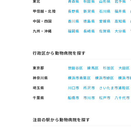
東北
青森県
秋田県
山形県
岩手県
甲信越・北陸
長野県
新潟県
石川県
福井県
中国・四国
香川県
徳島県
愛媛県
高知県
九州・沖縄
福岡県
長崎県
佐賀県
大分県
行政区から動物病院を探す
東京都
世田谷区
練馬区
杉並区
大田区
神奈川県
横浜市青葉区
横浜市緑区
横浜市
埼玉県
川口市
所沢市
さいたま市浦和区
千葉県
船橋市
市川市
松戸市
八千代市
注目の駅から動物病院を探す