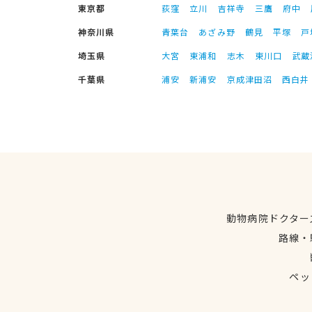
東京都
荻窪
立川
吉祥寺
三鷹
府中
神奈川県
青葉台
あざみ野
鶴見
平塚
戸
埼玉県
大宮
東浦和
志木
東川口
武蔵
千葉県
浦安
新浦安
京成津田沼
西白井
動物病院ドクター
路線・
ペッ