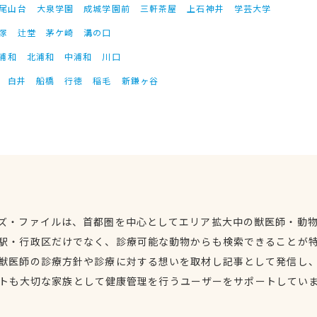
尾山台
大泉学園
成城学園前
三軒茶屋
上石神井
学芸大学
塚
辻堂
茅ケ崎
溝の口
浦和
北浦和
中浦和
川口
白井
船橋
行徳
稲毛
新鎌ヶ谷
ズ・ファイルは、首都圏を中心としてエリア拡大中の獣医師・動
駅・行政区だけでなく、診療可能な動物からも検索できることが
獣医師の診療方針や診療に対する想いを取材し記事として発信し
トも大切な家族として健康管理を行うユーザーをサポートしてい