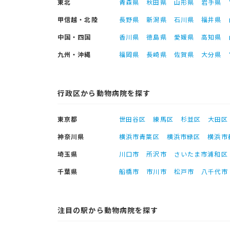
東北
青森県
秋田県
山形県
岩手県
甲信越・北陸
長野県
新潟県
石川県
福井県
中国・四国
香川県
徳島県
愛媛県
高知県
九州・沖縄
福岡県
長崎県
佐賀県
大分県
行政区から動物病院を探す
東京都
世田谷区
練馬区
杉並区
大田区
神奈川県
横浜市青葉区
横浜市緑区
横浜市
埼玉県
川口市
所沢市
さいたま市浦和区
千葉県
船橋市
市川市
松戸市
八千代市
注目の駅から動物病院を探す