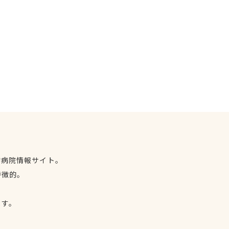
物病院情報サイト。
特徴的。
、
ます。