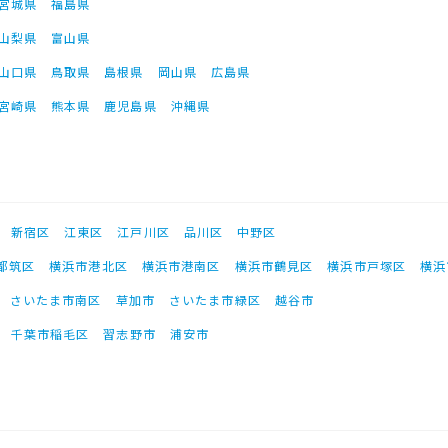
宮城県
福島県
山梨県
富山県
山口県
鳥取県
島根県
岡山県
広島県
宮崎県
熊本県
鹿児島県
沖縄県
新宿区
江東区
江戸川区
品川区
中野区
都筑区
横浜市港北区
横浜市港南区
横浜市鶴見区
横浜市戸塚区
横浜
さいたま市南区
草加市
さいたま市緑区
越谷市
千葉市稲毛区
習志野市
浦安市