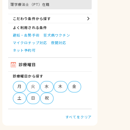
理学療法士（PT）在籍
こだわり条件から探す
よく利用される条件
避妊・去勢手術
狂犬病ワクチン
マイクロチップ対応
夜間対応
ネット予約可
診療曜日
診療曜日から探す
月
火
水
木
金
土
日
祝
すべてをクリア