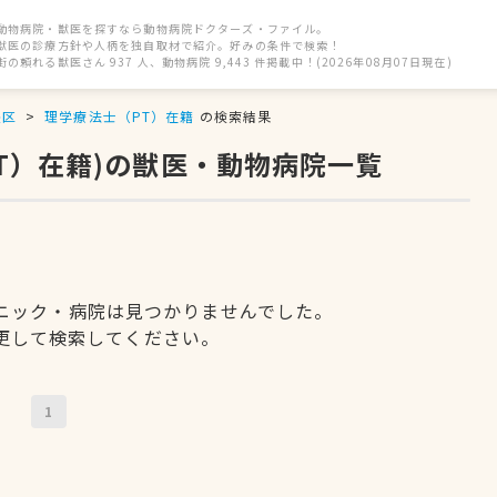
動物病院・獣医を探すなら動物病院ドクターズ・ファイル。
獣医の診療方針や人柄を独自取材で紹介。好みの条件で検索！
街の頼れる獣医さん 937 人、動物病院 9,443 件掲載中！(2026年08月07日現在)
央区
理学療法士（PT）在籍
の検索結果
T）在籍)の獣医・動物病院一覧
ニック・病院は見つかりませんでした。
更して検索してください。
1