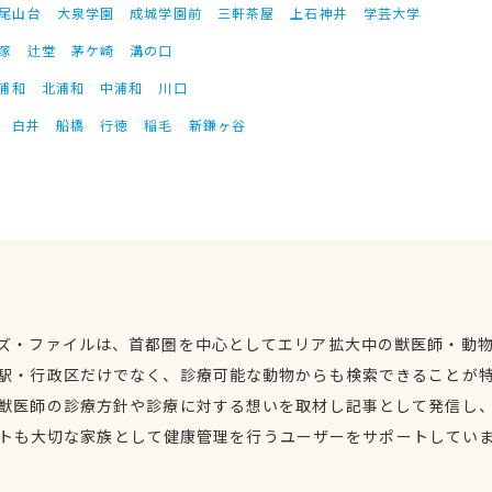
尾山台
大泉学園
成城学園前
三軒茶屋
上石神井
学芸大学
塚
辻堂
茅ケ崎
溝の口
浦和
北浦和
中浦和
川口
白井
船橋
行徳
稲毛
新鎌ヶ谷
ズ・ファイルは、首都圏を中心としてエリア拡大中の獣医師・動
駅・行政区だけでなく、診療可能な動物からも検索できることが
獣医師の診療方針や診療に対する想いを取材し記事として発信し
トも大切な家族として健康管理を行うユーザーをサポートしてい