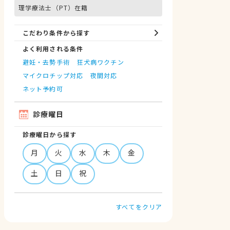
理学療法士（PT）在籍
こだわり条件から探す
よく利用される条件
避妊・去勢手術
狂犬病ワクチン
マイクロチップ対応
夜間対応
ネット予約可
診療曜日
診療曜日から探す
月
火
水
木
金
土
日
祝
すべてをクリア