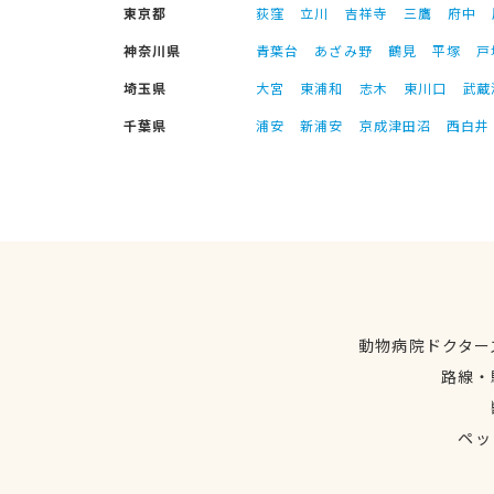
東京都
荻窪
立川
吉祥寺
三鷹
府中
神奈川県
青葉台
あざみ野
鶴見
平塚
戸
埼玉県
大宮
東浦和
志木
東川口
武蔵
千葉県
浦安
新浦安
京成津田沼
西白井
動物病院ドクター
路線・
ペッ