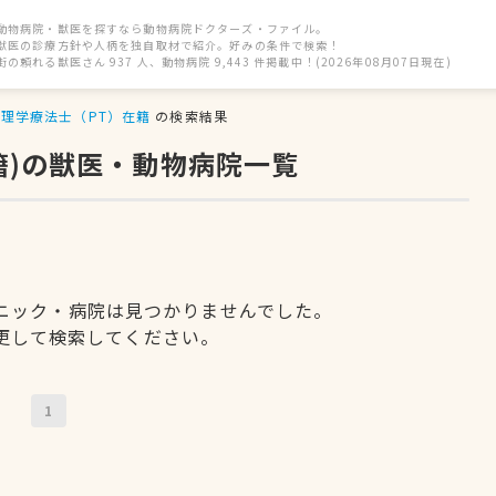
動物病院・獣医を探すなら動物病院ドクターズ・ファイル。
獣医の診療方針や人柄を独自取材で紹介。好みの条件で検索！
街の頼れる獣医さん 937 人、動物病院 9,443 件掲載中！(2026年08月07日現在)
理学療法士（PT）在籍
の検索結果
籍)の獣医・動物病院一覧
ニック・病院は見つかりませんでした。
更して検索してください。
1