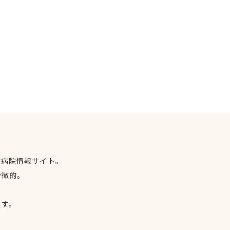
物病院情報サイト。
特徴的。
、
ます。