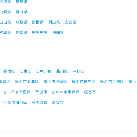
宮城県
福島県
山梨県
富山県
山口県
鳥取県
島根県
岡山県
広島県
宮崎県
熊本県
鹿児島県
沖縄県
新宿区
江東区
江戸川区
品川区
中野区
都筑区
横浜市港北区
横浜市港南区
横浜市鶴見区
横浜市戸塚区
横浜
さいたま市南区
草加市
さいたま市緑区
越谷市
千葉市稲毛区
習志野市
浦安市