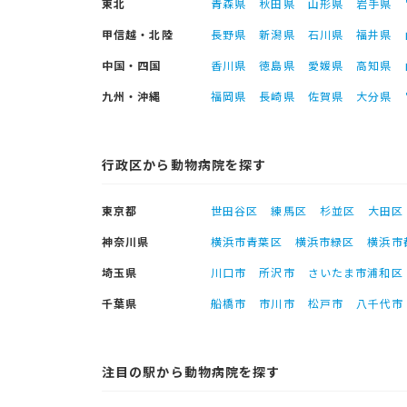
東北
青森県
秋田県
山形県
岩手県
甲信越・北陸
長野県
新潟県
石川県
福井県
中国・四国
香川県
徳島県
愛媛県
高知県
九州・沖縄
福岡県
長崎県
佐賀県
大分県
行政区から動物病院を探す
東京都
世田谷区
練馬区
杉並区
大田区
神奈川県
横浜市青葉区
横浜市緑区
横浜市
埼玉県
川口市
所沢市
さいたま市浦和区
千葉県
船橋市
市川市
松戸市
八千代市
注目の駅から動物病院を探す