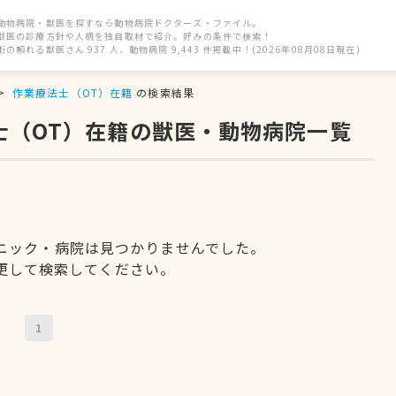
動物病院・獣医を探すなら動物病院ドクターズ・ファイル。
獣医の診療方針や人柄を独自取材で紹介。好みの条件で検索！
街の頼れる獣医さん 937 人、動物病院 9,443 件掲載中！(2026年08月08日現在)
作業療法士（OT）在籍
の検索結果
士（OT）在籍の獣医・動物病院一覧
ニック・病院は見つかりませんでした。
更して検索してください。
1