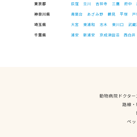
東京都
荻窪
立川
吉祥寺
三鷹
府中
神奈川県
青葉台
あざみ野
鶴見
平塚
戸
埼玉県
大宮
東浦和
志木
東川口
武蔵
千葉県
浦安
新浦安
京成津田沼
西白井
動物病院ドクター
路線・
ペッ