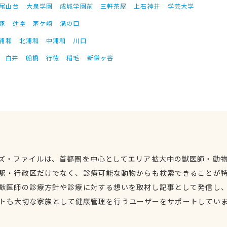
尾山台
大泉学園
成城学園前
三軒茶屋
上石神井
学芸大学
塚
辻堂
茅ケ崎
溝の口
浦和
北浦和
中浦和
川口
白井
船橋
行徳
稲毛
新鎌ヶ谷
ズ・ファイルは、首都圏を中心としてエリア拡大中の獣医師・動
駅・行政区だけでなく、診療可能な動物からも検索できることが
獣医師の診療方針や診療に対する想いを取材し記事として発信し
トも大切な家族として健康管理を行うユーザーをサポートしてい