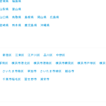
宮城県
福島県
山梨県
富山県
山口県
鳥取県
島根県
岡山県
広島県
宮崎県
熊本県
鹿児島県
沖縄県
新宿区
江東区
江戸川区
品川区
中野区
都筑区
横浜市港北区
横浜市港南区
横浜市鶴見区
横浜市戸塚区
横浜
さいたま市南区
草加市
さいたま市緑区
越谷市
千葉市稲毛区
習志野市
浦安市