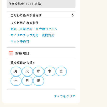
作業療法士（OT）在籍
こだわり条件から探す
よく利用される条件
避妊・去勢手術
狂犬病ワクチン
マイクロチップ対応
夜間対応
ネット予約可
診療曜日
診療曜日から探す
月
火
水
木
金
土
日
祝
すべてをクリア