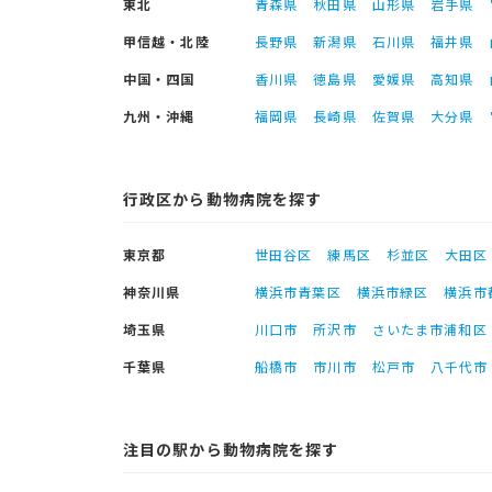
東北
青森県
秋田県
山形県
岩手県
甲信越・北陸
長野県
新潟県
石川県
福井県
中国・四国
香川県
徳島県
愛媛県
高知県
九州・沖縄
福岡県
長崎県
佐賀県
大分県
行政区から動物病院を探す
東京都
世田谷区
練馬区
杉並区
大田区
神奈川県
横浜市青葉区
横浜市緑区
横浜市
埼玉県
川口市
所沢市
さいたま市浦和区
千葉県
船橋市
市川市
松戸市
八千代市
注目の駅から動物病院を探す