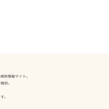
物病院情報サイト。
特徴的。
、
ます。