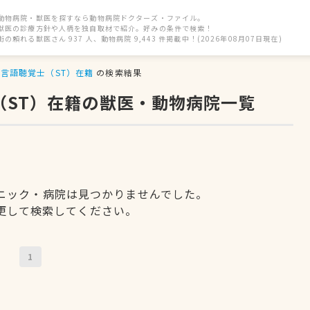
動物病院・獣医を探すなら動物病院ドクターズ・ファイル。
獣医の診療方針や人柄を独自取材で紹介。好みの条件で検索！
街の頼れる獣医さん 937 人、動物病院 9,443 件掲載中！(2026年08月07日現在)
言語聴覚士（ST）在籍
の検索結果
（ST）在籍の獣医・動物病院一覧
ニック・病院は見つかりませんでした。
更して検索してください。
1