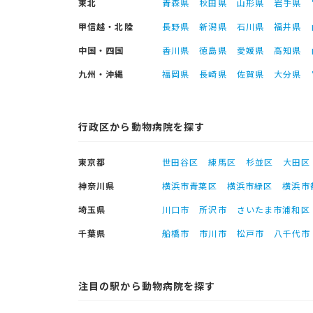
東北
青森県
秋田県
山形県
岩手県
甲信越・北陸
長野県
新潟県
石川県
福井県
中国・四国
香川県
徳島県
愛媛県
高知県
九州・沖縄
福岡県
長崎県
佐賀県
大分県
行政区から動物病院を探す
東京都
世田谷区
練馬区
杉並区
大田区
神奈川県
横浜市青葉区
横浜市緑区
横浜市
埼玉県
川口市
所沢市
さいたま市浦和区
千葉県
船橋市
市川市
松戸市
八千代市
注目の駅から動物病院を探す