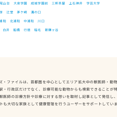
尾山台
大泉学園
成城学園前
三軒茶屋
上石神井
学芸大学
塚
辻堂
茅ケ崎
溝の口
浦和
北浦和
中浦和
川口
白井
船橋
行徳
稲毛
新鎌ヶ谷
ズ・ファイルは、首都圏を中心としてエリア拡大中の獣医師・動
駅・行政区だけでなく、診療可能な動物からも検索できることが
獣医師の診療方針や診療に対する想いを取材し記事として発信し
トも大切な家族として健康管理を行うユーザーをサポートしてい