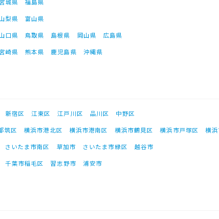
宮城県
福島県
山梨県
富山県
山口県
鳥取県
島根県
岡山県
広島県
宮崎県
熊本県
鹿児島県
沖縄県
新宿区
江東区
江戸川区
品川区
中野区
都筑区
横浜市港北区
横浜市港南区
横浜市鶴見区
横浜市戸塚区
横浜
さいたま市南区
草加市
さいたま市緑区
越谷市
千葉市稲毛区
習志野市
浦安市