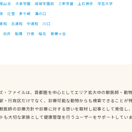
尾山台
大泉学園
成城学園前
三軒茶屋
上石神井
学芸大学
塚
辻堂
茅ケ崎
溝の口
浦和
北浦和
中浦和
川口
白井
船橋
行徳
稲毛
新鎌ヶ谷
ズ・ファイルは、首都圏を中心としてエリア拡大中の獣医師・動
駅・行政区だけでなく、診療可能な動物からも検索できることが
獣医師の診療方針や診療に対する想いを取材し記事として発信し
トも大切な家族として健康管理を行うユーザーをサポートしてい