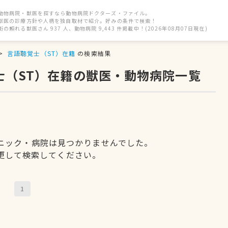
動物病院・獣医を探すなら動物病院ドクターズ・ファイル。
獣医の診療方針や人柄を独自取材で紹介。好みの条件で検索！
街の頼れる獣医さん 937 人、動物病院 9,443 件掲載中！(2026年08月07日現在)
言語聴覚士（ST）在籍
の検索結果
士（ST）在籍の獣医・動物病院一覧
ニック・病院は見つかりませんでした。
更して検索してください。
1