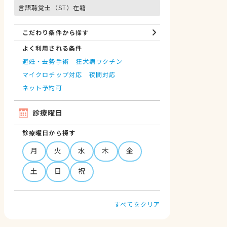
言語聴覚士（ST）在籍
こだわり条件から探す
よく利用される条件
避妊・去勢手術
狂犬病ワクチン
マイクロチップ対応
夜間対応
ネット予約可
診療曜日
診療曜日から探す
月
火
水
木
金
土
日
祝
すべてをクリア