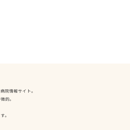
物病院情報サイト。
特徴的。
、
ます。