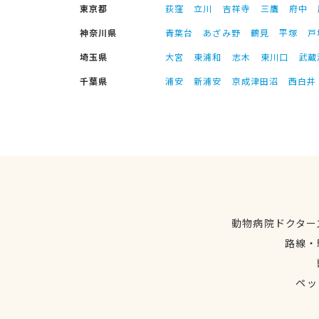
東京都
荻窪
立川
吉祥寺
三鷹
府中
神奈川県
青葉台
あざみ野
鶴見
平塚
戸
埼玉県
大宮
東浦和
志木
東川口
武蔵
千葉県
浦安
新浦安
京成津田沼
西白井
動物病院ドクター
路線・
ペッ