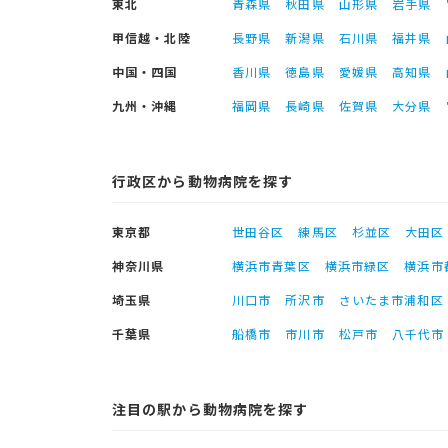
東北
青森県
秋田県
山形県
岩手県
甲信越・北陸
長野県
新潟県
石川県
福井県
中国・四国
香川県
徳島県
愛媛県
高知県
九州・沖縄
福岡県
長崎県
佐賀県
大分県
行政区から動物病院を探す
東京都
世田谷区
練馬区
杉並区
大田区
神奈川県
横浜市青葉区
横浜市緑区
横浜市
埼玉県
川口市
所沢市
さいたま市浦和区
千葉県
船橋市
市川市
松戸市
八千代市
注目の駅から動物病院を探す