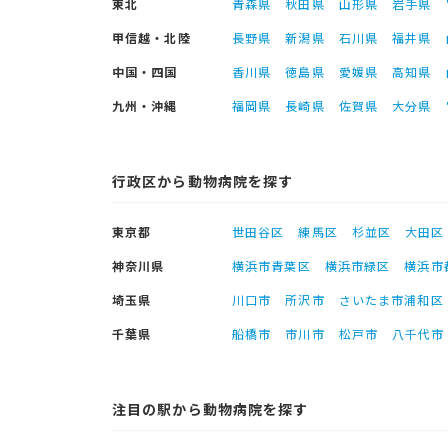
東北
青森県
秋田県
山形県
岩手県
甲信越・北陸
長野県
新潟県
石川県
福井県
中国・四国
香川県
徳島県
愛媛県
高知県
九州・沖縄
福岡県
長崎県
佐賀県
大分県
行政区から動物病院を探す
東京都
世田谷区
練馬区
杉並区
大田区
神奈川県
横浜市青葉区
横浜市緑区
横浜市
埼玉県
川口市
所沢市
さいたま市浦和区
千葉県
船橋市
市川市
松戸市
八千代市
注目の駅から動物病院を探す