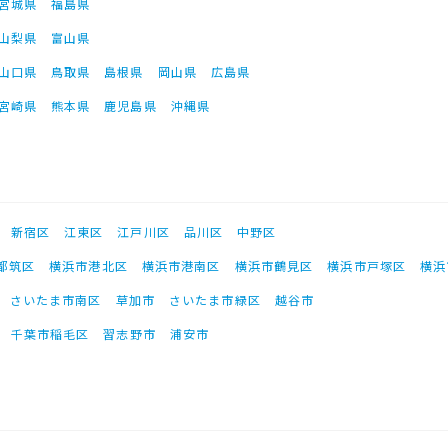
宮城県
福島県
山梨県
富山県
山口県
鳥取県
島根県
岡山県
広島県
宮崎県
熊本県
鹿児島県
沖縄県
新宿区
江東区
江戸川区
品川区
中野区
都筑区
横浜市港北区
横浜市港南区
横浜市鶴見区
横浜市戸塚区
横浜
さいたま市南区
草加市
さいたま市緑区
越谷市
千葉市稲毛区
習志野市
浦安市