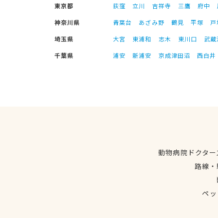
東京都
荻窪
立川
吉祥寺
三鷹
府中
神奈川県
青葉台
あざみ野
鶴見
平塚
戸
埼玉県
大宮
東浦和
志木
東川口
武蔵
千葉県
浦安
新浦安
京成津田沼
西白井
動物病院ドクター
路線・
ペッ