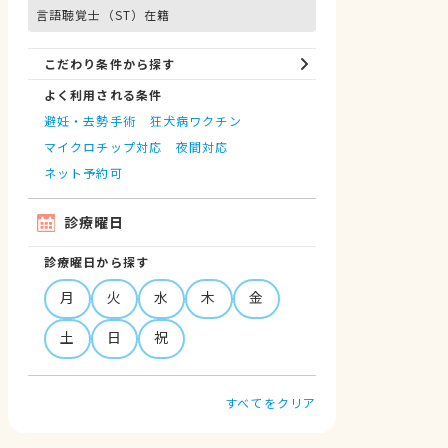
言語聴覚士（ST）在籍
こだわり条件から探す
よく利用される条件
避妊・去勢手術
狂犬病ワクチン
マイクロチップ対応
夜間対応
ネット予約可
診療曜日
診療曜日から探す
月
火
水
木
金
土
日
祝
すべてをクリア