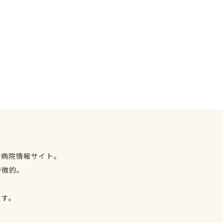
物病院情報サイト。
特徴的。
、
ます。