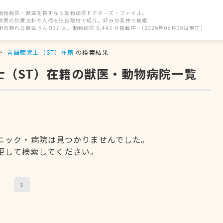
動物病院・獣医を探すなら動物病院ドクターズ・ファイル。
獣医の診療方針や人柄を独自取材で紹介。好みの条件で検索！
街の頼れる獣医さん 937 人、動物病院 9,443 件掲載中！(2026年08月09日現在)
言語聴覚士（ST）在籍
の検索結果
士（ST）在籍の獣医・動物病院一覧
ニック・病院は見つかりませんでした。
更して検索してください。
1