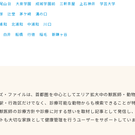
尾山台
大泉学園
成城学園前
三軒茶屋
上石神井
学芸大学
塚
辻堂
茅ケ崎
溝の口
浦和
北浦和
中浦和
川口
白井
船橋
行徳
稲毛
新鎌ヶ谷
ズ・ファイルは、首都圏を中心としてエリア拡大中の獣医師・動
駅・行政区だけでなく、診療可能な動物からも検索できることが
獣医師の診療方針や診療に対する想いを取材し記事として発信し
トも大切な家族として健康管理を行うユーザーをサポートしてい