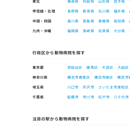
東北
青森県
秋田県
山形県
岩手県
甲信越・北陸
長野県
新潟県
石川県
福井県
中国・四国
香川県
徳島県
愛媛県
高知県
九州・沖縄
福岡県
長崎県
佐賀県
大分県
行政区から動物病院を探す
東京都
世田谷区
練馬区
杉並区
大田区
神奈川県
横浜市青葉区
横浜市緑区
横浜市
埼玉県
川口市
所沢市
さいたま市浦和区
千葉県
船橋市
市川市
松戸市
八千代市
注目の駅から動物病院を探す