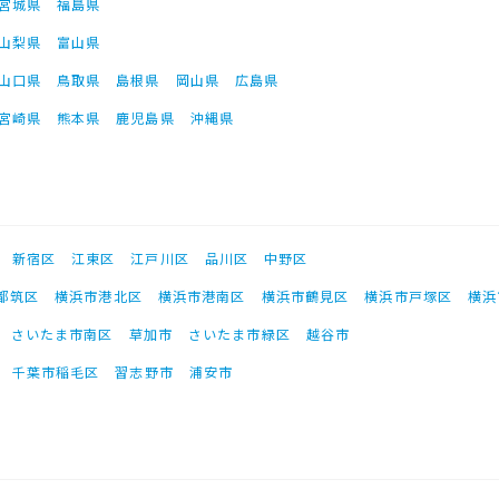
宮城県
福島県
山梨県
富山県
山口県
鳥取県
島根県
岡山県
広島県
宮崎県
熊本県
鹿児島県
沖縄県
新宿区
江東区
江戸川区
品川区
中野区
都筑区
横浜市港北区
横浜市港南区
横浜市鶴見区
横浜市戸塚区
横浜
さいたま市南区
草加市
さいたま市緑区
越谷市
千葉市稲毛区
習志野市
浦安市