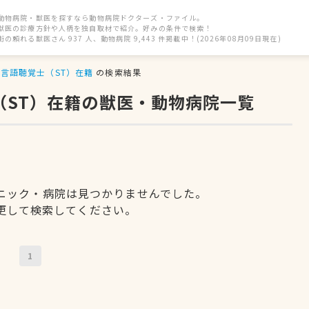
動物病院・獣医を探すなら動物病院ドクターズ・ファイル。
獣医の診療方針や人柄を独自取材で紹介。好みの条件で検索！
街の頼れる獣医さん 937 人、動物病院 9,443 件掲載中！(2026年08月09日現在)
言語聴覚士（ST）在籍
の検索結果
（ST）在籍の獣医・動物病院一覧
ニック・病院は見つかりませんでした。
更して検索してください。
1