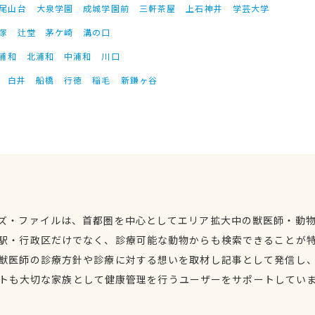
尾山台
大泉学園
成城学園前
三軒茶屋
上石神井
学芸大学
塚
辻堂
茅ケ崎
溝の口
浦和
北浦和
中浦和
川口
白井
船橋
行徳
稲毛
新鎌ヶ谷
ズ・ファイルは、首都圏を中心としてエリア拡大中の獣医師・動
駅・行政区だけでなく、診療可能な動物からも検索できることが
獣医師の診療方針や診療に対する想いを取材し記事として発信し
トも大切な家族として健康管理を行うユーザーをサポートしてい