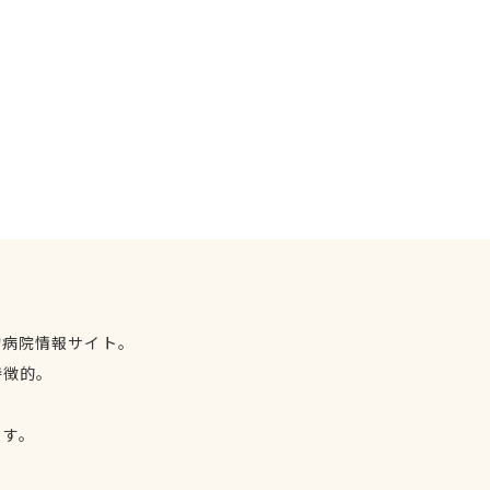
物病院情報サイト。
特徴的。
、
ます。