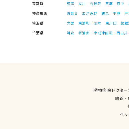
東京都
荻窪
立川
吉祥寺
三鷹
府中
神奈川県
青葉台
あざみ野
鶴見
平塚
戸
埼玉県
大宮
東浦和
志木
東川口
武蔵
千葉県
浦安
新浦安
京成津田沼
西白井
動物病院ドクター
路線・
ペッ