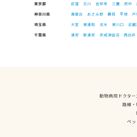
東京都
荻窪
立川
吉祥寺
三鷹
府中
神奈川県
青葉台
あざみ野
鶴見
平塚
戸
埼玉県
大宮
東浦和
志木
東川口
武蔵
千葉県
浦安
新浦安
京成津田沼
西白井
動物病院ドクター
路線・
ペッ