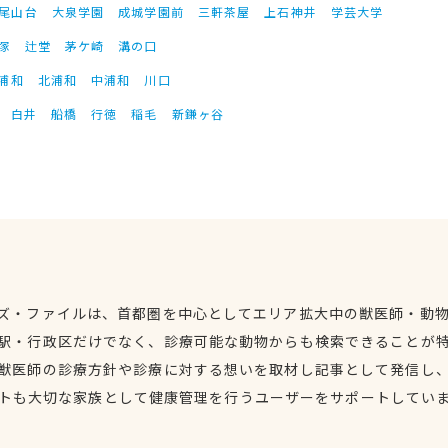
尾山台
大泉学園
成城学園前
三軒茶屋
上石神井
学芸大学
塚
辻堂
茅ケ崎
溝の口
浦和
北浦和
中浦和
川口
白井
船橋
行徳
稲毛
新鎌ヶ谷
ズ・ファイルは、首都圏を中心としてエリア拡大中の獣医師・動
駅・行政区だけでなく、診療可能な動物からも検索できることが
獣医師の診療方針や診療に対する想いを取材し記事として発信し
トも大切な家族として健康管理を行うユーザーをサポートしてい