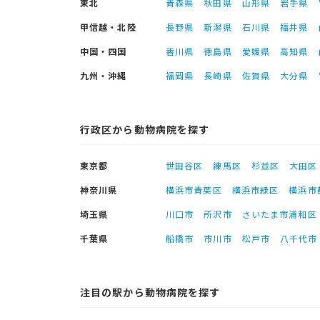
東北
青森県
秋田県
山形県
岩手県
甲信越・北陸
長野県
新潟県
石川県
福井県
中国・四国
香川県
徳島県
愛媛県
高知県
九州・沖縄
福岡県
長崎県
佐賀県
大分県
行政区から動物病院を探す
東京都
世田谷区
練馬区
杉並区
大田区
神奈川県
横浜市青葉区
横浜市緑区
横浜市
埼玉県
川口市
所沢市
さいたま市浦和区
千葉県
船橋市
市川市
松戸市
八千代市
注目の駅から動物病院を探す