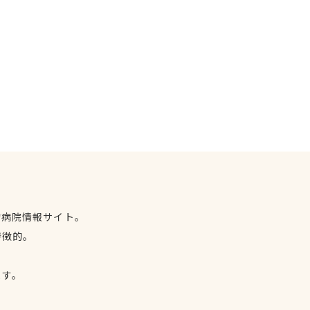
物病院情報サイト。
特徴的。
、
ます。