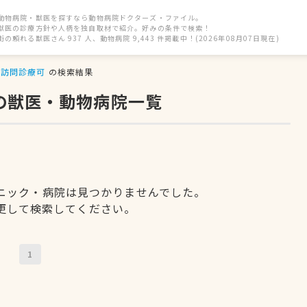
動物病院・獣医を探すなら動物病院ドクターズ・ファイル。
獣医の診療方針や人柄を独自取材で紹介。好みの条件で検索！
街の頼れる獣医さん 937 人、動物病院 9,443 件掲載中！(2026年08月07日現在)
訪問診療可
の検索結果
の獣医・動物病院一覧
ニック・病院は見つかりませんでした。
更して検索してください。
1