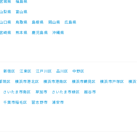
宮城県
福島県
山梨県
富山県
山口県
鳥取県
島根県
岡山県
広島県
宮崎県
熊本県
鹿児島県
沖縄県
新宿区
江東区
江戸川区
品川区
中野区
都筑区
横浜市港北区
横浜市港南区
横浜市鶴見区
横浜市戸塚区
横浜
さいたま市南区
草加市
さいたま市緑区
越谷市
千葉市稲毛区
習志野市
浦安市