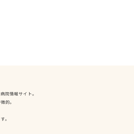
物病院情報サイト。
特徴的。
、
ます。