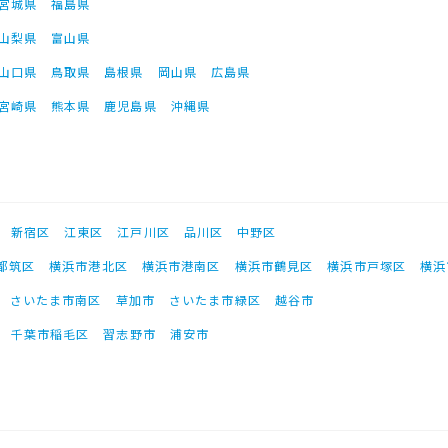
宮城県
福島県
山梨県
富山県
山口県
鳥取県
島根県
岡山県
広島県
宮崎県
熊本県
鹿児島県
沖縄県
新宿区
江東区
江戸川区
品川区
中野区
都筑区
横浜市港北区
横浜市港南区
横浜市鶴見区
横浜市戸塚区
横浜
さいたま市南区
草加市
さいたま市緑区
越谷市
千葉市稲毛区
習志野市
浦安市