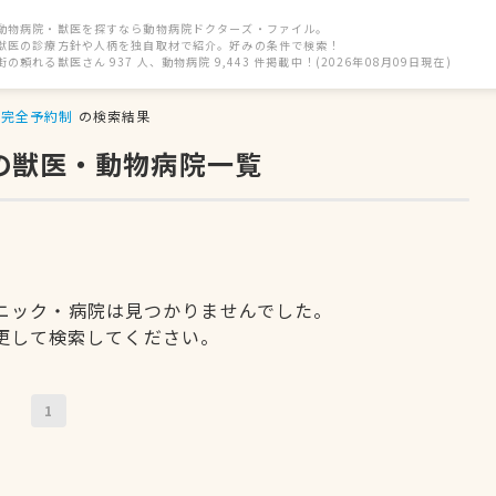
動物病院・獣医を探すなら動物病院ドクターズ・ファイル。
獣医の診療方針や人柄を独自取材で紹介。好みの条件で検索！
街の頼れる獣医さん 937 人、動物病院 9,443 件掲載中！(2026年08月09日現在)
完全予約制
の検索結果
の獣医・動物病院一覧
ニック・病院は見つかりませんでした。
更して検索してください。
1