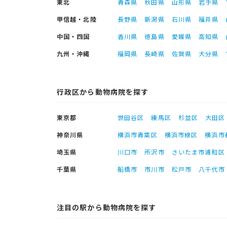
東北
青森県
秋田県
山形県
岩手県
甲信越・北陸
長野県
新潟県
石川県
福井県
中国・四国
香川県
徳島県
愛媛県
高知県
九州・沖縄
福岡県
長崎県
佐賀県
大分県
行政区から動物病院を探す
東京都
世田谷区
練馬区
杉並区
大田区
神奈川県
横浜市青葉区
横浜市緑区
横浜市
埼玉県
川口市
所沢市
さいたま市浦和区
千葉県
船橋市
市川市
松戸市
八千代市
注目の駅から動物病院を探す