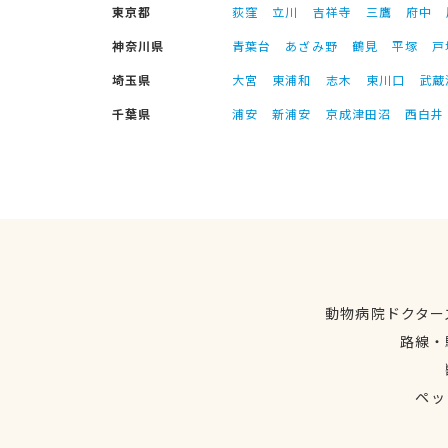
東京都
荻窪
立川
吉祥寺
三鷹
府中
神奈川県
青葉台
あざみ野
鶴見
平塚
戸
埼玉県
大宮
東浦和
志木
東川口
武蔵
千葉県
浦安
新浦安
京成津田沼
西白井
動物病院ドクター
路線・
ペッ