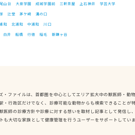
尾山台
大泉学園
成城学園前
三軒茶屋
上石神井
学芸大学
塚
辻堂
茅ケ崎
溝の口
浦和
北浦和
中浦和
川口
白井
船橋
行徳
稲毛
新鎌ヶ谷
ズ・ファイルは、首都圏を中心としてエリア拡大中の獣医師・動
駅・行政区だけでなく、診療可能な動物からも検索できることが
獣医師の診療方針や診療に対する想いを取材し記事として発信し
トも大切な家族として健康管理を行うユーザーをサポートしてい