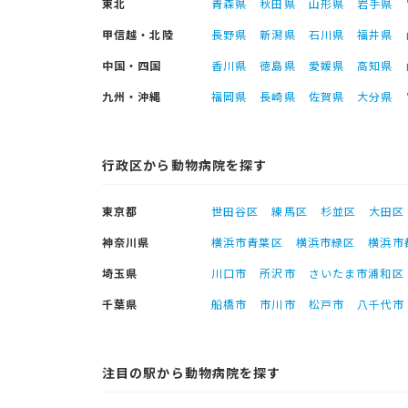
東北
青森県
秋田県
山形県
岩手県
甲信越・北陸
長野県
新潟県
石川県
福井県
中国・四国
香川県
徳島県
愛媛県
高知県
九州・沖縄
福岡県
長崎県
佐賀県
大分県
行政区から動物病院を探す
東京都
世田谷区
練馬区
杉並区
大田区
神奈川県
横浜市青葉区
横浜市緑区
横浜市
埼玉県
川口市
所沢市
さいたま市浦和区
千葉県
船橋市
市川市
松戸市
八千代市
注目の駅から動物病院を探す