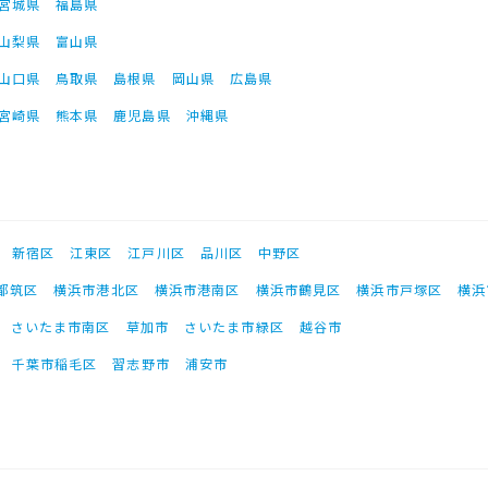
宮城県
福島県
山梨県
富山県
山口県
鳥取県
島根県
岡山県
広島県
宮崎県
熊本県
鹿児島県
沖縄県
新宿区
江東区
江戸川区
品川区
中野区
都筑区
横浜市港北区
横浜市港南区
横浜市鶴見区
横浜市戸塚区
横浜
さいたま市南区
草加市
さいたま市緑区
越谷市
千葉市稲毛区
習志野市
浦安市