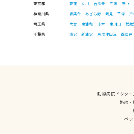
東京都
荻窪
立川
吉祥寺
三鷹
府中
神奈川県
青葉台
あざみ野
鶴見
平塚
戸
埼玉県
大宮
東浦和
志木
東川口
武蔵
千葉県
浦安
新浦安
京成津田沼
西白井
動物病院ドクター
路線・
ペッ