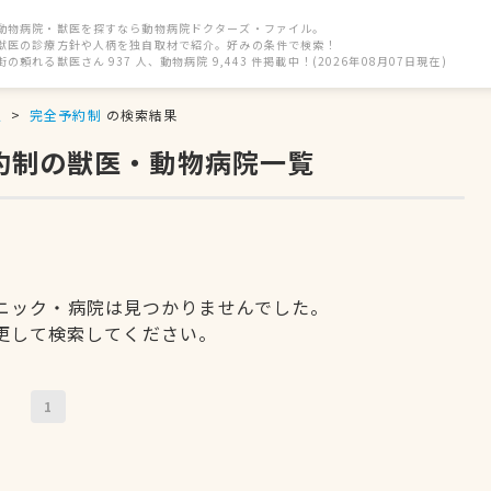
動物病院・獣医を探すなら動物病院ドクターズ・ファイル。
獣医の診療方針や人柄を独自取材で紹介。好みの条件で検索！
街の頼れる獣医さん 937 人、動物病院 9,443 件掲載中！(2026年08月07日現在)
駅
完全予約制
の検索結果
約制の獣医・動物病院一覧
ニック・病院は見つかりませんでした。
更して検索してください。
1