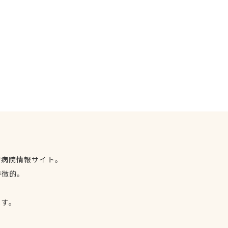
物病院情報サイト。
特徴的。
、
ます。