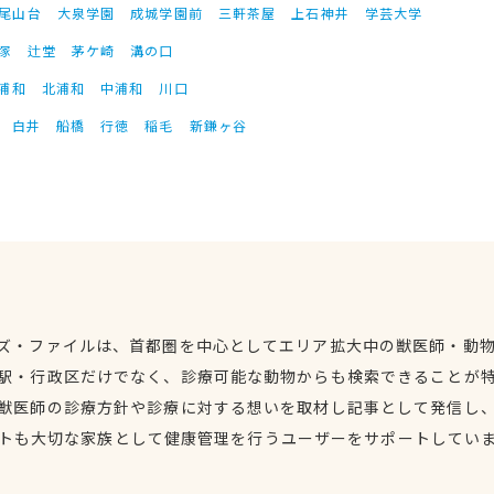
尾山台
大泉学園
成城学園前
三軒茶屋
上石神井
学芸大学
塚
辻堂
茅ケ崎
溝の口
浦和
北浦和
中浦和
川口
白井
船橋
行徳
稲毛
新鎌ヶ谷
ズ・ファイルは、首都圏を中心としてエリア拡大中の獣医師・動
駅・行政区だけでなく、診療可能な動物からも検索できることが
獣医師の診療方針や診療に対する想いを取材し記事として発信し
トも大切な家族として健康管理を行うユーザーをサポートしてい