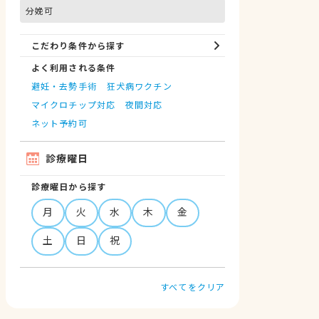
分娩可
こだわり条件から探す
よく利用される条件
避妊・去勢手術
狂犬病ワクチン
マイクロチップ対応
夜間対応
ネット予約可
診療曜日
診療曜日から探す
月
火
水
木
金
土
日
祝
すべてをクリア