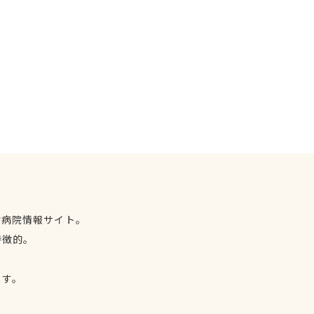
物病院情報サイト。
特徴的。
、
ます。