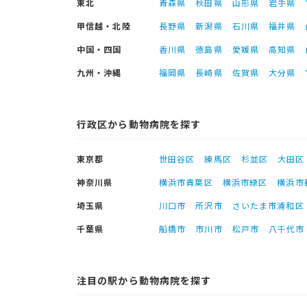
東北
青森県
秋田県
山形県
岩手県
甲信越・北陸
長野県
新潟県
石川県
福井県
中国・四国
香川県
徳島県
愛媛県
高知県
九州・沖縄
福岡県
長崎県
佐賀県
大分県
行政区から動物病院を探す
東京都
世田谷区
練馬区
杉並区
大田区
神奈川県
横浜市青葉区
横浜市緑区
横浜市
埼玉県
川口市
所沢市
さいたま市浦和区
千葉県
船橋市
市川市
松戸市
八千代市
注目の駅から動物病院を探す