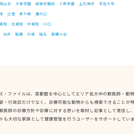
尾山台
大泉学園
成城学園前
三軒茶屋
上石神井
学芸大学
塚
辻堂
茅ケ崎
溝の口
浦和
北浦和
中浦和
川口
白井
船橋
行徳
稲毛
新鎌ヶ谷
ズ・ファイルは、首都圏を中心としてエリア拡大中の獣医師・動
駅・行政区だけでなく、診療可能な動物からも検索できることが
獣医師の診療方針や診療に対する想いを取材し記事として発信し
トも大切な家族として健康管理を行うユーザーをサポートしてい