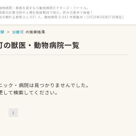
動物病院・獣医を探すなら動物病院ドクターズ・ファイル。
獣医の診療方針や人柄を独自取材で紹介。好みの条件で検索！
街の頼れる獣医さん 937 人、動物病院 9,443 件掲載中！(2026年08月07日現在)
塚駅
分娩可
の検索結果
可の獣医・動物病院一覧
ニック・病院は見つかりませんでした。
更して検索してください。
1