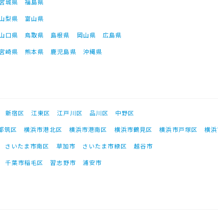
宮城県
福島県
山梨県
富山県
山口県
鳥取県
島根県
岡山県
広島県
宮崎県
熊本県
鹿児島県
沖縄県
新宿区
江東区
江戸川区
品川区
中野区
都筑区
横浜市港北区
横浜市港南区
横浜市鶴見区
横浜市戸塚区
横浜
さいたま市南区
草加市
さいたま市緑区
越谷市
千葉市稲毛区
習志野市
浦安市