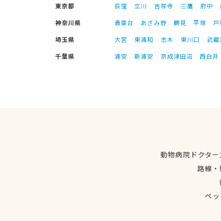
東京都
荻窪
立川
吉祥寺
三鷹
府中
神奈川県
青葉台
あざみ野
鶴見
平塚
戸
埼玉県
大宮
東浦和
志木
東川口
武蔵
千葉県
浦安
新浦安
京成津田沼
西白井
動物病院ドクター
路線・
ペッ