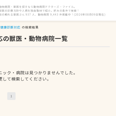
動物病院・獣医を探すなら動物病院ドクターズ・ファイル。
獣医の診療方針や人柄を独自取材で紹介。好みの条件で検索！
街の頼れる獣医さん 937 人、動物病院 9,443 件掲載中！(2026年08月09日現在)
健康診断対応
の検索結果
応の獣医・動物病院一覧
ニック・病院は見つかりませんでした。
更して検索してください。
1