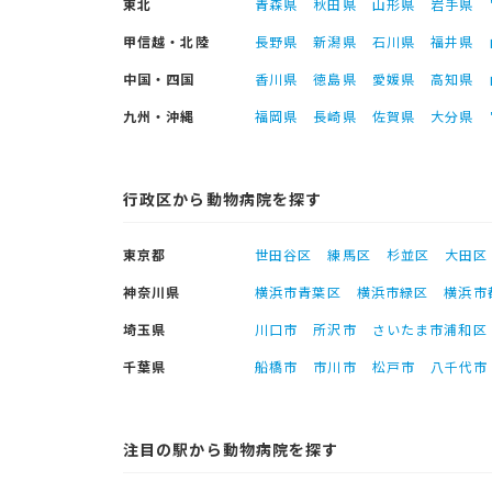
東北
青森県
秋田県
山形県
岩手県
甲信越・北陸
長野県
新潟県
石川県
福井県
中国・四国
香川県
徳島県
愛媛県
高知県
九州・沖縄
福岡県
長崎県
佐賀県
大分県
行政区から動物病院を探す
東京都
世田谷区
練馬区
杉並区
大田区
神奈川県
横浜市青葉区
横浜市緑区
横浜市
埼玉県
川口市
所沢市
さいたま市浦和区
千葉県
船橋市
市川市
松戸市
八千代市
注目の駅から動物病院を探す